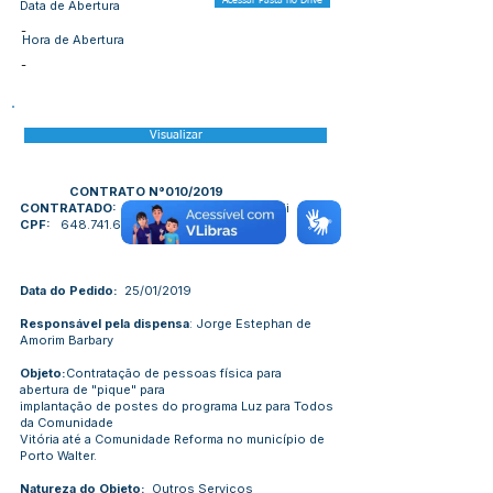
Acessar Pasta no Drive
Data de Abertura
-
Hora de Abertura
-
Visualizar
CONTRATO N°010/2019
CONTRATADO:
Racildo de Menezes Cameli
CPF:
648.741.682-72
Data do Pedido:
25/01/2019
Responsável pela dispensa
: Jorge Estephan de
Amorim Barbary
Objeto:
Contratação de pessoas física para
abertura de "pique" para
implantação de postes do programa Luz para Todos
da Comunidade
Vitória até a Comunidade Reforma no município de
Porto Walter.
Natureza do Objeto:
Outros Serviços