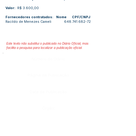
Valor:
R$ 3.600,00
Fornecedores contratados: Nome CPF/CNPJ
Racildo de Menezes Cameli
648.741.682-72
Este texto não substitui o publicado no Diário Oficial, mas
facilita a pesquisa para localizar a publicação oficial.
Número do Diário:
Página da Publicação:
Data da Publicação:
Órgão: