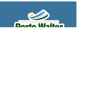
SERVIÇO DE ATENDIMENTO AO 
CIDADÃO (SIC) E OUVIDORIA
Prefeitura de Porto Walter - Estado do 
Acre
CNPJ 
63.603.625/0001-68
💻Acesso online: 
SIC 
| 
Fale Conosco
 | 
Ouvidoria
| 
Portal de Transparência
 | 
Mapa do Site
📱Fone: +55 (68) 99220-1969 - Macson 
Alves (Secretário de Gabinete)
🏢 
Rua Alfredo Sales, S/N, Centro, Porto 
Walter, Acre, Brasil