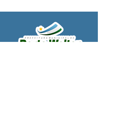
SERVIÇO DE ATENDIMENTO AO 
CIDADÃO (SIC) E OUVIDORIA
Prefeitura de Porto Walter - Estado do 
Acre
CNPJ 
63.603.625/0001-68
💻Acesso online: 
SIC 
| 
Fale Conosco
 | 
Ouvidoria
| 
Portal de Transparência
 | 
Mapa do Site
📱Fone: +55 (68) 99220-1969 - Macson 
Alves (Secretário de Gabinete)