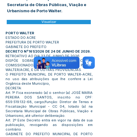
Secretaria de Obras Públicas, Viação e
Urbanismo de Porto Walter.
Visualizar
PORTO WALTER
ESTADO DO ACRE
PREFEITURA DE PORTO WALTER
GABINETE DO PREFEITO
DECRETO Nº161/2026 DE 24 DE JUNHO DE 2026.
RETROATIVO AO DIA 23 DE JUNHO DE 2026
DISPÕE SOBRE A EXONERAÇÃO DE CARGO
COMISSIONADO DO MUNICÍPIO DE PORTO
WALTER/ACRE, E DÁ OUTRAS PROVIDÊNCIAS.
O PREFEITO MUNICIPAL DE PORTO WALTER-ACRE,
no uso das atribuições que lhe confere a Lei
Orgânica deste Município,
DECRETA:
Art. 1º Fica exonerado (a) o senhor (a) JOSÉ MARIA
PEREIRA DOS SANTOS, inscrito no CPF:
659.519.132-68
, cargo/função: Diretor de Terras e
Fiscalização Municipal - CC 04, lotado (a) na
Secretaria Municipal de Obras Públicas, Viação e
Urbanismo, até ulterior deliberação.
Art. 2º Este Decreto entra em vigor na data de sua
publicação, revogando as disposições em
contrário.
GABINETE DO PREFEITO MUNICIPAL DE PORTO