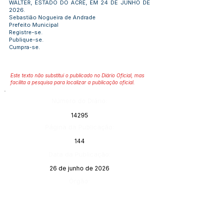
WALTER, ESTADO DO ACRE, EM 24 DE JUNHO DE
2026.
Sebastião Nogueira de Andrade
Prefeito Municipal
Registre-se.
Publique-se.
Cumpra-se.
Este texto não substitui o publicado no Diário Oficial, mas
facilita a pesquisa para localizar a publicação oficial.
Número do Diário:
14295
Página da Publicação:
144
Data da Publicação:
26 de junho de 2026
Órgão: