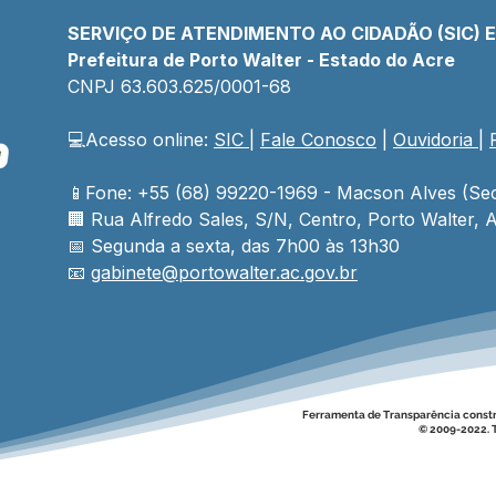
SERVIÇO DE ATENDIMENTO AO CIDADÃO (SIC) 
Prefeitura de Porto Walter - Estado do Acre
CNPJ 
63.603.625/0001-68
💻Acesso online: 
SIC 
| 
Fale Conosco
 | 
Ouvidoria
| 
📱Fone: +55 (68) 99220-1969 - Macson Alves (Sec
🏢 
Rua Alfredo Sales, S/N, Centro, Porto Walter, A
📅 Segunda a sexta, das 7h00 às 13h30
📧 
gabinete@
portowalter
.ac.gov.br
Ferramenta de Transparência const
© 2009-2022. T