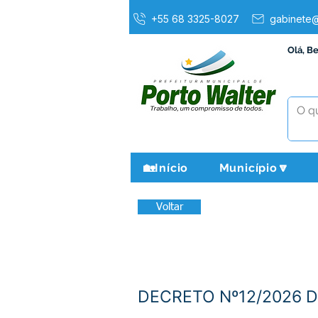
+55 68 3325-8027
gabinete@
Olá, B
🏡Início
Município🔽
Voltar
DECRETO Nº12/2026 D