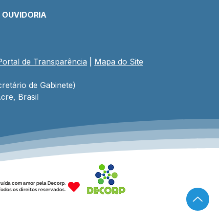
E OUVIDORIA
Portal de Transparência
 | 
Mapa do Site
retário de Gabinete)
cre, Brasil
ruída com amor pela Decorp.
odos os direitos reservados.