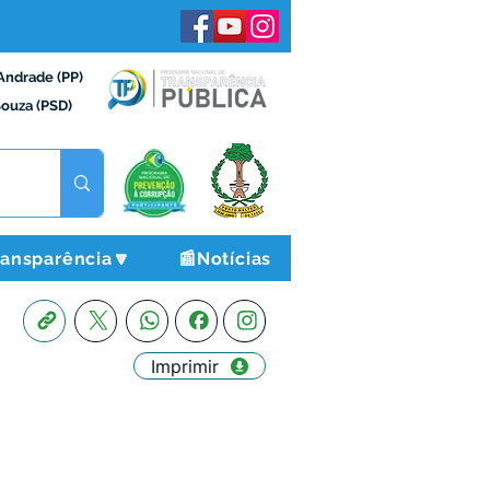
Andrade (PP)
Souza (PSD)
ransparência🔽
📰Notícias
Imprimir