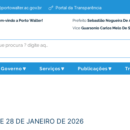
portowalter.ac.gov.br
Portal da Transparência
em-vindo a Porto Walter!
Prefeito
Sebastião Nogueira De 
Vice
Guarsonio Carlos Melo De 
Governo🔽
Serviços🔽
Publicações🔽
T
E 28 DE JANEIRO DE 2026