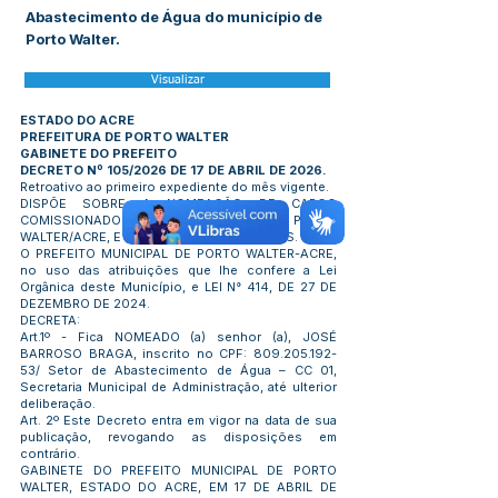
Abastecimento de Água do município de
Porto Walter.
Visualizar
ESTADO DO ACRE
PREFEITURA DE PORTO WALTER
GABINETE DO PREFEITO
DECRETO Nº 105/2026 DE 17 DE ABRIL DE 2026.
Retroativo ao primeiro expediente do mês vigente.
DISPÕE SOBRE A NOMEAÇÃO DE CARGO
COMISSIONADO DO MUNICÍPIO DE PORTO
WALTER/ACRE, E DÁ OUTRAS PROVIDÊNCIAS.
O PREFEITO MUNICIPAL DE PORTO WALTER-ACRE,
no uso das atribuições que lhe confere a Lei
Orgânica deste Município, e LEI N° 414, DE 27 DE
DEZEMBRO DE 2024.
DECRETA:
Art.1º - Fica NOMEADO (a) senhor (a), JOSÉ
BARROSO BRAGA, inscrito no CPF:
809.205.192-
53
/ Setor de Abastecimento de Água – CC 01,
Secretaria Municipal de Administração, até ulterior
deliberação.
Art. 2º Este Decreto entra em vigor na data de sua
publicação, revogando as disposições em
contrário.
GABINETE DO PREFEITO MUNICIPAL DE PORTO
WALTER, ESTADO DO ACRE, EM 17 DE ABRIL DE