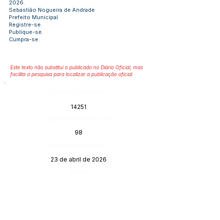
2026.
Sebastião Nogueira de Andrade
Prefeito Municipal
Registre-se.
Publique-se.
Cumpra-se.
Este texto não substitui o publicado no Diário Oficial, mas
facilita a pesquisa para localizar a publicação oficial.
Número do Diário:
14251
Página da Publicação:
98
Data da Publicação:
23 de abril de 2026
Órgão: