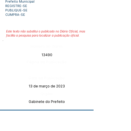
Prefeito Municipal
REGISTRE-SE
PUBLIQUE-SE
CUMPRA-SE
Este texto não substitui o publicado no Diário Oficial, mas
facilita a pesquisa para localizar a publicação oficial.
Número do Diário:
13490
Página da Publicação:
Data da Publicação:
13 de março de 2023
Órgão:
Gabinete do Prefeito