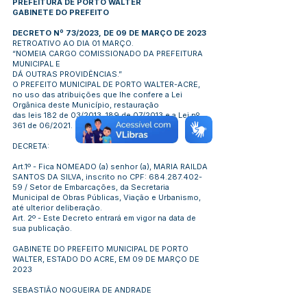
PREFEITURA DE PORTO WALTER
GABINETE DO PREFEITO
DECRETO Nº 73/2023, DE 09 DE MARÇO DE 2023
RETROATIVO AO DIA 01 MARÇO.
“NOMEIA CARGO COMISSIONADO DA PREFEITURA
MUNICIPAL E
DÁ OUTRAS PROVIDÊNCIAS.”
O PREFEITO MUNICIPAL DE PORTO WALTER-ACRE,
no uso das atribuições que lhe confere a Lei
Orgânica deste Município, restauração
das leis 182 de 03/2013, 189 de 07/2013 e a Lei nº
361 de 06/2021.
DECRETA:
Art.1º - Fica NOMEADO (a) senhor (a), MARIA RAILDA
SANTOS DA SILVA, inscrito no CPF:
684.287.402-
59
/ Setor de Embarcações, da Secretaria
Municipal de Obras Públicas, Viação e Urbanismo,
até ulterior deliberação.
Art. 2º - Este Decreto entrará em vigor na data de
sua publicação.
GABINETE DO PREFEITO MUNICIPAL DE PORTO
WALTER, ESTADO DO ACRE, EM 09 DE MARÇO DE
2023
SEBASTIÃO NOGUEIRA DE ANDRADE