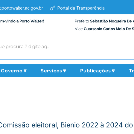
portowalter.ac.gov.br
Portal da Transparência
em-vindo a Porto Walter!
Prefeito
Sebastião Nogueira De 
Vice
Guarsonio Carlos Melo De 
Governo🔽
Serviços🔽
Publicações🔽
T
omissão eleitoral, Bienio 2022 à 2024 d