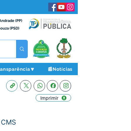
Andrade (PP)
Souza (PSD)
ransparência🔽
📰Notícias
Imprimir
o CMS