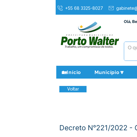
+55 68 3325-8027
gabinete@
Olá, B
🏡Início
Município🔽
Voltar
Decreto N°221/2022 - C