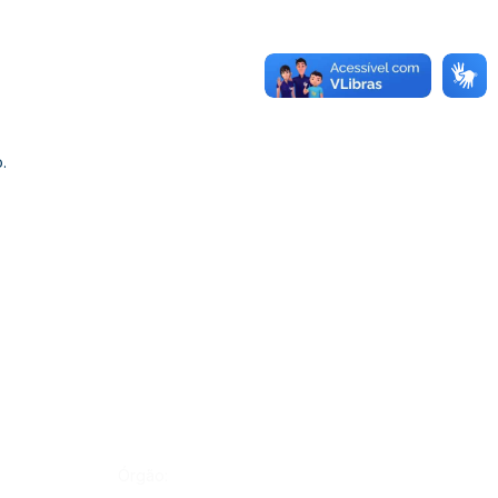
.
Órgão: