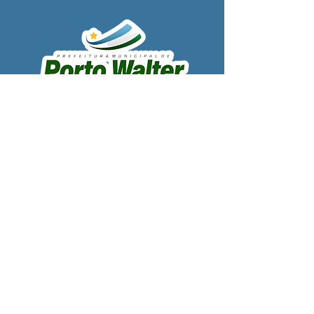
SERVIÇO DE ATENDIMENTO AO 
CIDADÃO (SIC) E OUVIDORIA
Prefeitura de Porto Walter - Estado do 
Acre
CNPJ 
63.603.625/0001-68
💻Acesso online: 
SIC 
| 
Fale Conosco
 | 
Ouvidoria
| 
Portal de Transparência
 | 
Mapa do Site
📱Fone: +55 (68) 99220-1969 - Macson 
Alves (Secretário de Gabinete)
🏢 
Rua Alfredo Sales, S/N, Centro, Porto 
Walter, Acre, Brasil