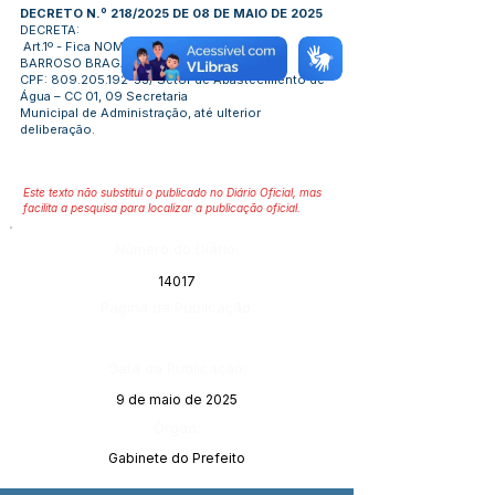
DECRETO N.º 218/2025 DE 08 DE MAIO DE 2025
DECRETA:
Art.1º - Fica NOMEADO (a) senhor (a), JOSÉ
BARROSO BRAGA, inscrito no
CPF:
809.205.192-53
/ Setor de Abastecimento de
Água – CC 01, 09 Secretaria
Municipal de Administração, até ulterior
deliberação.
Este texto não substitui o publicado no Diário Oficial, mas
facilita a pesquisa para localizar a publicação oficial.
Número do Diário:
14017
Página da Publicação:
Data da Publicação:
9 de maio de 2025
Órgão:
Gabinete do Prefeito