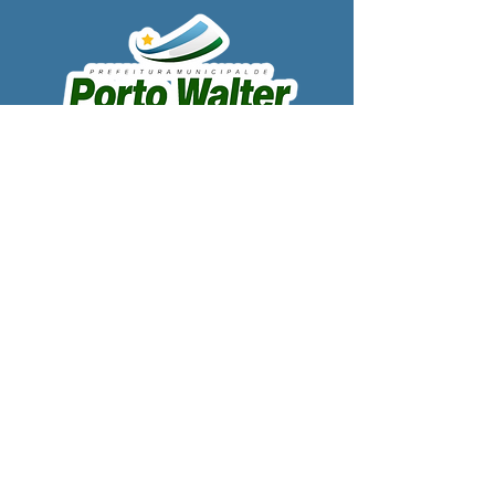
SERVIÇO DE ATENDIMENTO AO 
CIDADÃO (SIC) E OUVIDORIA
Prefeitura de Porto Walter - Estado do 
Acre
CNPJ 
63.603.625/0001-68
💻Acesso online: 
SIC 
| 
Fale Conosco
 | 
Ouvidoria
| 
Portal de Transparência
 | 
Mapa do Site
📱Fone: +55 (68) 99220-1969 - Macson 
Alves (Secretário de Gabinete)
🏢 
Rua Alfredo Sales, S/N, Centro, Porto 
Walter, Acre, Brasil
📅 Segunda a sexta, das 7h00 às 13h30