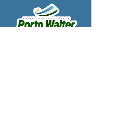
SERVIÇO DE ATENDIMENTO AO 
CIDADÃO (SIC) E OUVIDORIA
Prefeitura de Porto Walter - Estado do 
Acre
CNPJ 
63.603.625/0001-68
💻Acesso online: 
SIC 
| 
Fale Conosco
 | 
Ouvidoria
| 
Portal de Transparência
 | 
Mapa do Site
📱Fone: +55 (68) 99220-1969 - Macson 
Alves (Secretário de Gabinete)
🏢 
Rua Alfredo Sales, S/N, Centro, Porto 
Walter, Acre, Brasil
📅 Segunda a sexta, das 7h00 às 13h30