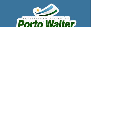
SERVIÇO DE ATENDIMENTO AO 
CIDADÃO (SIC) E OUVIDORIA
Prefeitura de Porto Walter - Estado do 
Acre
CNPJ 
63.603.625/0001-68
💻Acesso online: 
SIC 
| 
Fale Conosco
 | 
Ouvidoria
| 
Portal de Transparência
 | 
Mapa do Site
📱Fone: +55 (68) 99220-1969 - Macson 
Alves (Secretário de Gabinete)
🏢 
Rua Alfredo Sales, S/N, Centro, Porto 
Walter, Acre, Brasil
📅 Segunda a sexta, das 7h00 às 13h30