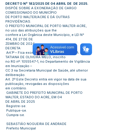
DECRETO Nº 182/2025 DE 04 ABRIL DE DE 2025.
DISPÕE SOBRE A EXONERAÇÃO DE CARGO
COMISSIONADO DO MUNICÍPIO
DE PORTO WALTER/ACRE E DÁ OUTRAS
PROVIDÊNCIAS.
O PREFEITO MUNICIPAL DE PORTO WALTER-ACRE,
no uso das atribuições que lhe
confere a Lei Orgânica deste Município, e LEI N°
414, DE 27 DE DE
ZEMBRO DE 2024.
DECRETA:
Art.1º – Fica exonerado (a) senhor (a), MARIA
TATIANA DE OLIVEIRA MELO, inscrito
no RG nº:
1055547-1
, no Departamento de Vigilância
em Imunização –
CC 3 na Secretaria Municipal de Saúde, até ulterior
deliberação.
Art. 2º Este Decreto entra em vigor na data de sua
publicação, revogadas as disposições
em contrário.
GABINETE DO PREFEITO MUNICIPAL DE PORTO
WALTER, ESTADO DO ACRE, EM 04
DE ABRIL DE 2025
Registre-se.
Publique-se.
Cumpra-se.
SEBASTIÃO NOGUEIRA DE ANDRADE
Prefeito Municipal