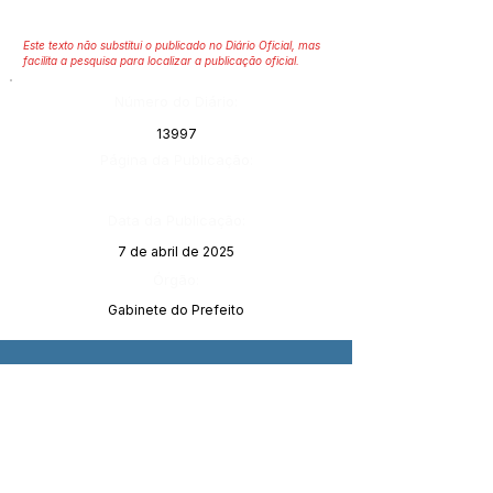
Este texto não substitui o publicado no Diário Oficial, mas
facilita a pesquisa para localizar a publicação oficial.
Número do Diário:
13997
Página da Publicação:
Data da Publicação:
7 de abril de 2025
Órgão:
Gabinete do Prefeito