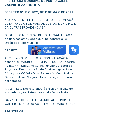
PREFEITURA MUNICIPAL DE PORTO WALTER
GABINETE DO PREFEITO
DECRETO Nº 182 /2021, DE 11 DE MAIO DE 2021
“TORNAR SEM EFEITO O DECRETO DE NOMEAÇÃO
DE Nº 170 DE 04 DE MAIO DE 2021 DO MUNICIPAL E
DÁ OUTRAS PROVIDÊNCIAS.”
O PREFEITO MUNICIPAL DE PORTO WALTER-ACRE,
no uso das atribuições que lhe confere a Lei
Orgânica deste Município.
DECRETA:
Art.1º - Fica SEM EFEITO DE CONTRATAÇÃO (a)
senhor (a), MAURIDE CORREIA DE SOUZA, inscrito
no RG: nº: 132162, no Cargo/Função do Setor de
Roçagem, Desobstrução de Bueiros, Igarapés e
Córregos – CC 04 - D, da Secretaria Municipal de
Obras Públicas, Viação e Urbanismo, até ulterior
deliberação.
Art. 2º - Este Decreto entrará em vigor na data de
sua publicação. Retroativo ao dia 04 de Maio.
GABINETE DO PREFEITO MUNICIPAL DE PORTO
WALTER, ESTADO DO ACRE, EM 11 DE MAIO DE 2021
REGISTRE-SE