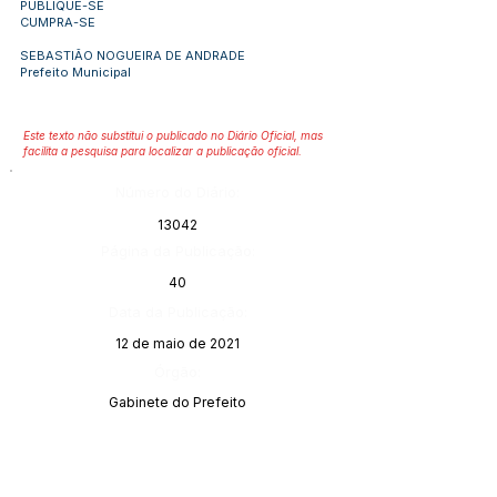
PUBLIQUE-SE
CUMPRA-SE
SEBASTIÃO NOGUEIRA DE ANDRADE
Prefeito Municipal
Este texto não substitui o publicado no Diário Oficial, mas
facilita a pesquisa para localizar a publicação oficial.
Número do Diário:
13042
Página da Publicação:
40
Data da Publicação:
12 de maio de 2021
Órgão:
Gabinete do Prefeito