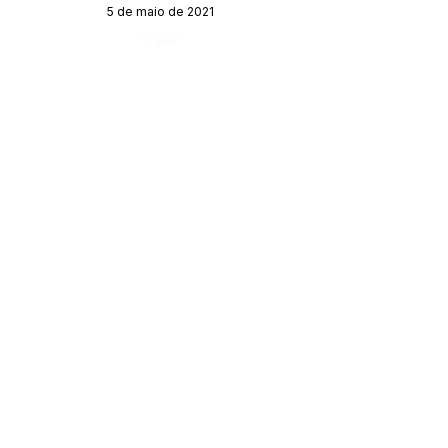
5 de maio de 2021
Órgão:
Gabinete do Prefeito
SERVIÇO DE ATENDIMENTO AO 
CIDADÃO (SIC) E OUVIDORIA
Prefeitura de Porto Walter - Estado do 
Acre
CNPJ 
63.603.625/0001-68
💻Acesso online: 
SIC 
| 
Fale Conosco
 | 
Ouvidoria
| 
Portal de Transparência
 | 
Mapa do Site