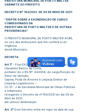
PREFEITURA MUNICIPAL DE PORTO WALTER
GABINETE DO PREFEITO
DECRETO Nº 162/2021, DE 04 DE MAIO DE 2021.
“DISPÕE SOBRE A EXONERAÇÃO DE CARGO
COMISSIONADO DA
PREFEITURA DE PORTO WALTER E DE OUTRAS
PROVIDENCIAS”.
O PREFEITO MUNICIPAL DE PORTO WALTER-ACRE,
no uso das atribuições que lhe confere a Lei
Orgânica
deste Município;
DECRETA:
Art.1º
- Fica EXONERADO (A), o (a) senhor (a)
Claudemir Barros da Costa,
portador do o RG Nº: 444958, do cargo/função do
Setor de Varrição,
Capina, Poda de Árvores e Limpeza Diretor de
Limpeza Logradouros –
CC 01 - J da Secretaria Municipal de Obras Públicas
e Urbanismo,
revogando o Decreto de nº 150/2021 do dia 09 de
Abril de 2021,
até ulterior deliberação.
Art. 2º
Este Decreto entra em vigor na data de sua