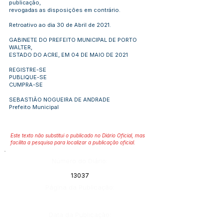
publicação,
revogadas as disposições em contrário.
Retroativo ao dia 30 de Abril de 2021.
GABINETE DO PREFEITO MUNICIPAL DE PORTO
WALTER,
ESTADO DO ACRE, EM 04 DE MAIO DE 2021
REGISTRE-SE
PUBLIQUE-SE
CUMPRA-SE
SEBASTIÃO NOGUEIRA DE ANDRADE
Prefeito Municipal
Este texto não substitui o publicado no Diário Oficial, mas
facilita a pesquisa para localizar a publicação oficial.
Número do Diário:
13037
Página da Publicação:
Data da Publicação: