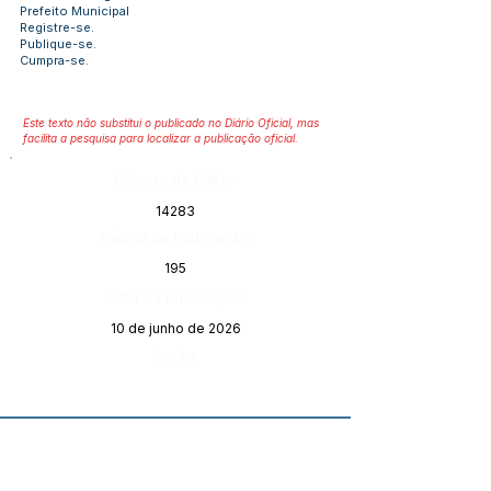
Prefeito Municipal
Registre-se.
Publique-se.
Cumpra-se.
Este texto não substitui o publicado no Diário Oficial, mas
facilita a pesquisa para localizar a publicação oficial.
Número do Diário:
14283
Página da Publicação:
195
Data da Publicação:
10 de junho de 2026
Órgão: