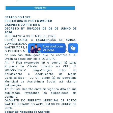
Visualizar
ESTADO DO ACRE
PREFEITURA DE PORTO WALTER
GABINETE DO PREFEITO
DECRETO Nº 156/2026 DE 08 DE JUNHO DE
2026.
RETROATIVO A 30 DE MAIO DE 2026
DISPÕE SOBRE A EXONERAÇÃO DE CARGO
COMISSIONADO DO MUNICÍPIO DE PORTO
WALTER/ACRE, E DÁ OUTRAS PROVIDÊNCIAS.
O PREFEITO MUNICIPAL DE PORTO WALTER-ACRE,
no uso das atribuições que lhe confere a Lei
Orgânica deste Município, DECRETA:
Art. 1º Fica exonerado (a) o senhor (a) Luma
Nogueira de Oliveira, inscrito no CPF: nº:
701.868.962-71
cargo/função Setor de
Abrigamento e Acolhimento de Média
Complexidade – CC 01, lotado (a) na Secretaria
Municipal de Assistência Social, até ulterior
deliberação.
Art. 2º Este Decreto entra em vigor na data de sua
publicação, revogando as disposições em
contrário.
GABINETE DO PREFEITO MUNICIPAL DE PORTO
WALTER, ESTADO DO ACRE, EM 08 DE JUNHO DE
2026.
Sebastião Nogueira de Andrade