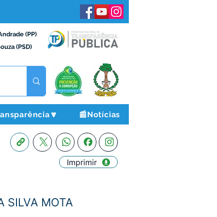
Andrade (PP)
Souza (PSD)
ransparência🔽
📰Notícias
Imprimir
A SILVA MOTA