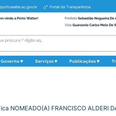
portowalter.ac.gov.br
Portal da Transparência
em-vindo a Porto Walter!
Prefeito
Sebastião Nogueira De 
Vice
Guarsonio Carlos Melo De 
Governo🔽
Serviços🔽
Publicações🔽
T
- Fica NOMEADO(A) FRANCISCO ALDERI D