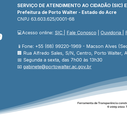
SERVIÇO DE ATENDIMENTO AO CIDADÃO (SIC) 
Prefeitura de Porto Walter - Estado do Acre
CNPJ 
63.603.625/0001-68
💻Acesso online: 
SIC 
| 
Fale Conosco
 | 
Ouvidoria
| 
📱Fone: +55 (68) 99220-1969 - Macson Alves (Sec
🏢 
Rua Alfredo Sales, S/N, Centro, Porto Walter, A
📅 Segunda a sexta, das 7h00 às 13h30
📧 
gabinete@
portowalter
.ac.gov.br
Ferramenta de Transparência const
© 2009-2022. T