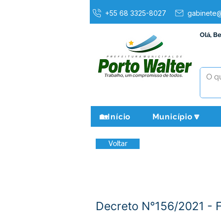
+55 68 3325-8027
gabinete@
Olá, B
🏡Início
Município🔽
Voltar
Decreto N°156/2021 