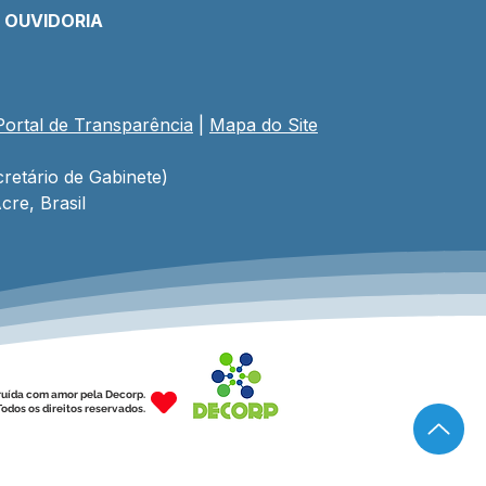
E OUVIDORIA
Portal de Transparência
 | 
Mapa do Site
retário de Gabinete)
cre, Brasil
ruída com amor pela Decorp.
odos os direitos reservados.