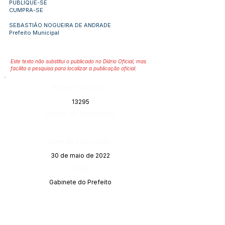
PUBLIQUE-SE
CUMPRA-SE
SEBASTIÃO NOGUEIRA DE ANDRADE
Prefeito Municipal
Este texto não substitui o publicado no Diário Oficial, mas
facilita a pesquisa para localizar a publicação oficial.
Número do Diário:
13295
Página da Publicação:
Data da Publicação:
30 de maio de 2022
Órgão:
Gabinete do Prefeito