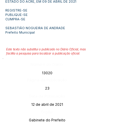
ESTADO DO ACRE, EM 09 DE ABRIL DE 2021
REGISTRE-SE
PUBLIQUE-SE
CUMPRA-SE
SEBASTIÃO NOGUEIRA DE ANDRADE
Prefeito Municipal
Este texto não substitui o publicado no Diário Oficial, mas
facilita a pesquisa para localizar a publicação oficial.
Número do Diário:
13020
Página da Publicação:
23
Data da Publicação:
12 de abril de 2021
Órgão:
Gabinete do Prefeito