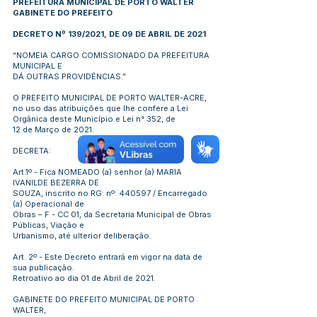
PREFEITURA MUNICIPAL DE PORTO WALTER
GABINETE DO PREFEITO
DECRETO Nº 139/2021, DE 09 DE ABRIL DE 2021
“NOMEIA CARGO COMISSIONADO DA PREFEITURA
MUNICIPAL E
DÁ OUTRAS PROVIDÊNCIAS.”
O PREFEITO MUNICIPAL DE PORTO WALTER-ACRE,
no uso das atribuições que lhe confere a Lei
Orgânica deste Município e Lei n° 352, de
12 de Março de 2021.
DECRETA:
Art.1º - Fica NOMEADO (a) senhor (a) MARIA
IVANILDE BEZERRA DE
SOUZA, inscrito no RG: nº: 440597 / Encarregado
(a) Operacional de
Obras – F - CC 01, da Secretaria Municipal de Obras
Públicas, Viação e
Urbanismo, até ulterior deliberação.
Art. 2º - Este Decreto entrará em vigor na data de
sua publicação.
Retroativo ao dia 01 de Abril de 2021.
GABINETE DO PREFEITO MUNICIPAL DE PORTO
WALTER,