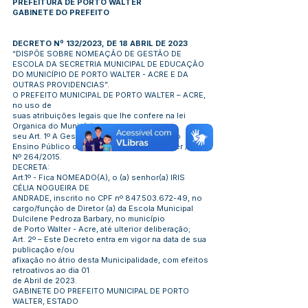
PREFEITURA DE PORTO WALTER
GABINETE DO PREFEITO
DECRETO Nº 132/2023, DE 18 ABRIL DE 2023
“DISPÕE SOBRE NOMEAÇÃO DE GESTÃO DE
ESCOLA DA SECRETRIA MUNICIPAL DE EDUCAÇÃO
DO MUNICÍPIO DE PORTO WALTER - ACRE E DA
OUTRAS PROVIDENCIAS”.
O PREFEITO MUNICIPAL DE PORTO WALTER – ACRE,
no uso de
suas atribuições legais que lhe confere na lei
Organica do Município em
seu Art. 1º A Gestão escolar Democrática do
Ensino Público do Município de Porto Walter / LEI
Nº 264/2015.
DECRETA:
Art.1º - Fica NOMEADO(A), o (a) senhor(a) IRIS
CÉLIA NOGUEIRA DE
ANDRADE, inscrito no CPF nº
847.503.672-49
, no
cargo/função de Diretor (a) da Escola Municipal
Dulcilene Pedroza Barbary, no município
de Porto Walter - Acre, até ulterior deliberação;
Art. 2º – Este Decreto entra em vigor na data de sua
publicação e/ou
afixação no átrio desta Municipalidade, com efeitos
retroativos ao dia 01
de Abril de 2023.
GABINETE DO PREFEITO MUNICIPAL DE PORTO
WALTER, ESTADO