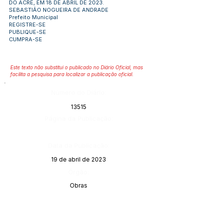
DO ACRE, EM 18 DE ABRIL DE 2023.
SEBASTIÃO NOGUEIRA DE ANDRADE
Prefeito Municipal
REGISTRE-SE
PUBLIQUE-SE
CUMPRA-SE
Este texto não substitui o publicado no Diário Oficial, mas
facilita a pesquisa para localizar a publicação oficial.
Número do Diário:
13515
Página da Publicação:
Data da Publicação:
19 de abril de 2023
Órgão:
Obras