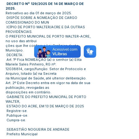
DECRETO Nº 129/2025 DE 14 DE MARÇO DE
2025.
Retroativo ao dia 01 de março de 2025.
DISPÕE SOBRE A NOMEAÇÃO DE CARGO
COMISSIONADO DO MUN
ICÍPIO DE PORTO WALTER/ACRE E DÁ OUTRAS
PROVIDÊNCIAS.
O PREFEITO MUNICIPAL DE PORTO WALTER-ACRE,
no uso das atribui
ções que lhe confere a Lei Orgânica deste
Município.
DECRETA:
Art. 1º Fica NOMEAÇÃO (a) o senhor (a) Elita
Mariele Sales Pinheiro, RG nº:
12038814
, cargo/função: Setor de Protocolo e
Arquivo, lotado (a) na Secreta
ria Municipal de Saúde, até ulterior deliberação.
Art. 2º Este Decreto entra em vigor na data de sua
publicação, revogadas as
disposições em contrário.
GABINETE DO PREFEITO MUNICIPAL DE PORTO
WALTER,
ESTADO DO ACRE, EM 13 DE MARÇO DE 2025
Registre-se.
Publique-se.
Cumpra-se.
SEBASTIÃO NOGUEIRA DE ANDRADE
Prefeito Municipal