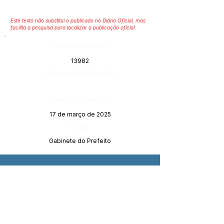
Este texto não substitui o publicado no Diário Oficial, mas
facilita a pesquisa para localizar a publicação oficial.
Número do Diário:
13982
Página da Publicação:
Data da Publicação:
17 de março de 2025
Órgão:
Gabinete do Prefeito