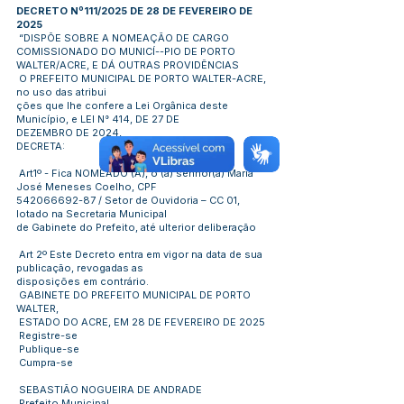
DECRETO Nº111/2025 DE 28 DE FEVEREIRO DE
2025
“DISPÕE SOBRE A NOMEAÇÃO DE CARGO
COMISSIONADO DO MUNICÍ--PIO DE PORTO
WALTER/ACRE, E DÁ OUTRAS PROVIDÊNCIAS
O PREFEITO MUNICIPAL DE PORTO WALTER-ACRE,
no uso das atribui
ções que lhe confere a Lei Orgânica deste
Município, e LEI N° 414, DE 27 DE
DEZEMBRO DE 2024,
DECRETA:
Art1º - Fica NOMEADO (A), o (a) senhor(a) Maria
José Meneses Coelho, CPF
542066692-87
/ Setor de Ouvidoria – CC 01,
lotado na Secretaria Municipal
de Gabinete do Prefeito, até ulterior deliberação
Art 2º Este Decreto entra em vigor na data de sua
publicação, revogadas as
disposições em contrário.
GABINETE DO PREFEITO MUNICIPAL DE PORTO
WALTER,
ESTADO DO ACRE, EM 28 DE FEVEREIRO DE 2025
Registre-se
Publique-se
Cumpra-se
SEBASTIÃO NOGUEIRA DE ANDRADE
Prefeito Municipal