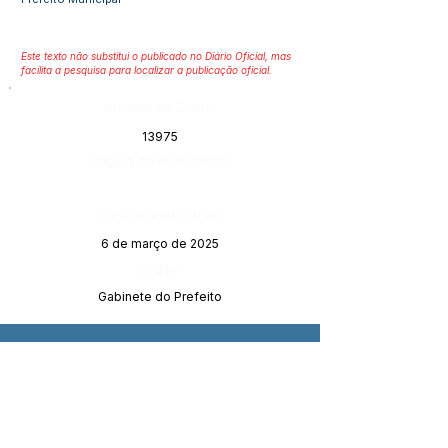
Este texto não substitui o publicado no Diário Oficial, mas
facilita a pesquisa para localizar a publicação oficial.
Número do Diário:
13975
Página da Publicação:
Data da Publicação:
6 de março de 2025
Órgão:
Gabinete do Prefeito