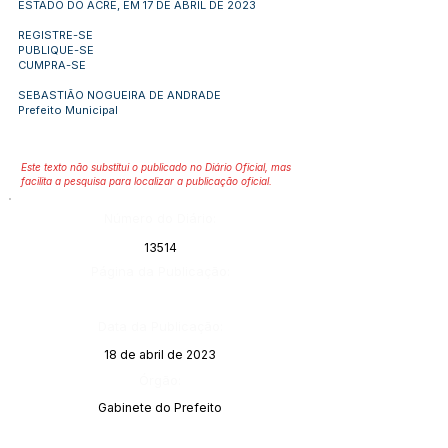
ESTADO DO ACRE, EM 17 DE ABRIL DE 2023
REGISTRE-SE
PUBLIQUE-SE
CUMPRA-SE
SEBASTIÃO NOGUEIRA DE ANDRADE
Prefeito Municipal
Este texto não substitui o publicado no Diário Oficial, mas
facilita a pesquisa para localizar a publicação oficial.
Número do Diário:
13514
Página da Publicação:
Data da Publicação:
18 de abril de 2023
Órgão:
Gabinete do Prefeito