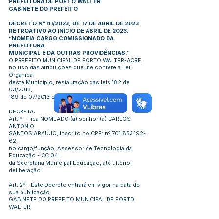
PREFEITURA DE PORTO WALTER
GABINETE DO PREFEITO
DECRETO Nº111/2023, DE 17 DE ABRIL DE 2023
RETROATIVO AO INÍCIO DE ABRIL DE 2023.
“NOMEIA CARGO COMISSIONADO DA
PREFEITURA
MUNICIPAL E DÁ OUTRAS PROVIDÊNCIAS.”
O PREFEITO MUNICIPAL DE PORTO WALTER-ACRE,
no uso das atribuições que lhe confere a Lei
Orgânica
deste Município, restauração das leis 182 de
03/2013,
189 de 07/2013 e a Lei nº 361 de 06/2021.
DECRETA:
Art.1º - Fica NOMEADO (a) senhor (a) CARLOS
ANTONIO
SANTOS ARAÚJO, inscrito no CPF: nº
701.853.192-
62
,
no cargo/função, Assessor de Tecnologia da
Educação - CC 04,
da Secretaria Municipal Educação, até ulterior
deliberação.
Art. 2º - Este Decreto entrará em vigor na data de
sua publicação.
GABINETE DO PREFEITO MUNICIPAL DE PORTO
WALTER,