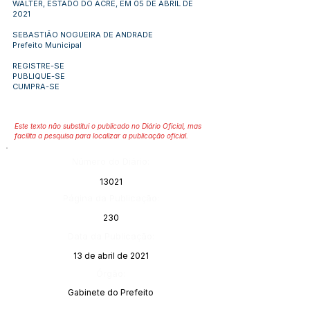
WALTER, ESTADO DO ACRE, EM 05 DE ABRIL DE
2021
SEBASTIÃO NOGUEIRA DE ANDRADE
Prefeito Municipal
REGISTRE-SE
PUBLIQUE-SE
CUMPRA-SE
Este texto não substitui o publicado no Diário Oficial, mas
facilita a pesquisa para localizar a publicação oficial.
Número do Diário:
13021
Página da Publicação:
230
Data da Publicação:
13 de abril de 2021
Órgão:
Gabinete do Prefeito