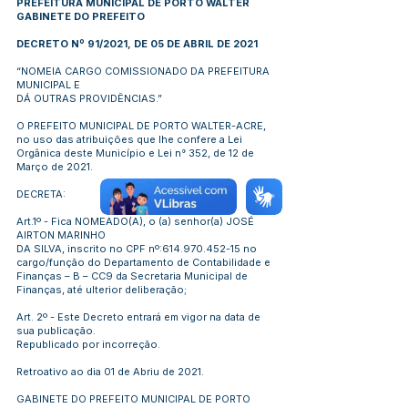
PREFEITURA MUNICIPAL DE PORTO WALTER
GABINETE DO PREFEITO
DECRETO Nº 91/2021, DE 05 DE ABRIL DE 2021
“NOMEIA CARGO COMISSIONADO DA PREFEITURA
MUNICIPAL E
DÁ OUTRAS PROVIDÊNCIAS.”
O PREFEITO MUNICIPAL DE PORTO WALTER-ACRE,
no uso das atribuições que lhe confere a Lei
Orgânica deste Município e Lei n° 352, de 12 de
Março de 2021.
DECRETA:
Art.1º - Fica NOMEADO(A), o (a) senhor(a) JOSÉ
AIRTON MARINHO
DA SILVA, inscrito no CPF nº:
614.970.452-15
no
cargo/função do Departamento de Contabilidade e
Finanças – B – CC9 da Secretaria Municipal de
Finanças, até ulterior deliberação;
Art. 2º - Este Decreto entrará em vigor na data de
sua publicação.
Republicado por incorreção.
Retroativo ao dia 01 de Abriu de 2021.
GABINETE DO PREFEITO MUNICIPAL DE PORTO