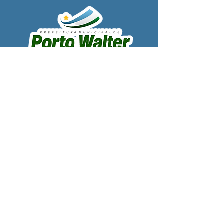
SERVIÇO DE ATENDIMENTO AO 
CIDADÃO (SIC) E OUVIDORIA
Prefeitura de Porto Walter - Estado do 
Acre
CNPJ 
63.603.625/0001-68
💻Acesso online: 
SIC 
| 
Fale Conosco
 | 
Ouvidoria
| 
Portal de Transparência
 | 
Mapa do Site
📱Fone: +55 (68) 99220-1969 - Macson 
Alves (Secretário de Gabinete)
🏢 
Rua Alfredo Sales, S/N, Centro, Porto 
Walter, Acre, Brasil
📅 Segunda a sexta, das 7h00 às 13h30