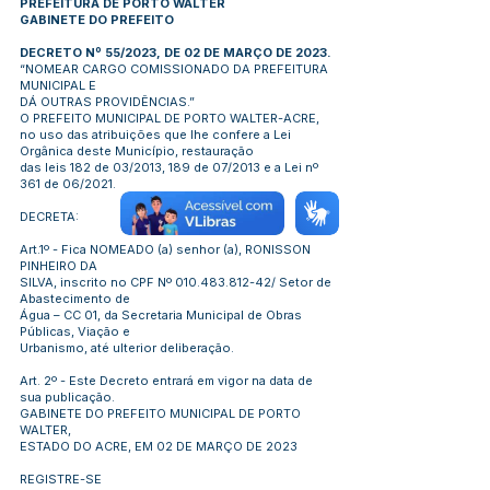
PREFEITURA DE PORTO WALTER
GABINETE DO PREFEITO
DECRETO Nº 55/2023, DE 02 DE MARÇO DE 2023.
“NOMEAR CARGO COMISSIONADO DA PREFEITURA
MUNICIPAL E
DÁ OUTRAS PROVIDÊNCIAS.”
O PREFEITO MUNICIPAL DE PORTO WALTER-ACRE,
no uso das atribuições que lhe confere a Lei
Orgânica deste Município, restauração
das leis 182 de 03/2013, 189 de 07/2013 e a Lei nº
361 de 06/2021.
DECRETA:
Art.1º - Fica NOMEADO (a) senhor (a), RONISSON
PINHEIRO DA
SILVA, inscrito no CPF Nº
010.483.812-42
/ Setor de
Abastecimento de
Água – CC 01, da Secretaria Municipal de Obras
Públicas, Viação e
Urbanismo, até ulterior deliberação.
Art. 2º - Este Decreto entrará em vigor na data de
sua publicação.
GABINETE DO PREFEITO MUNICIPAL DE PORTO
WALTER,
ESTADO DO ACRE, EM 02 DE MARÇO DE 2023
REGISTRE-SE