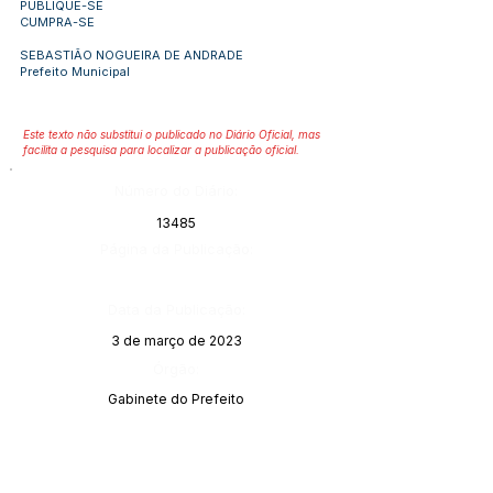
PUBLIQUE-SE
CUMPRA-SE
SEBASTIÃO NOGUEIRA DE ANDRADE
Prefeito Municipal
Este texto não substitui o publicado no Diário Oficial, mas
facilita a pesquisa para localizar a publicação oficial.
Número do Diário:
13485
Página da Publicação:
Data da Publicação:
3 de março de 2023
Órgão:
Gabinete do Prefeito