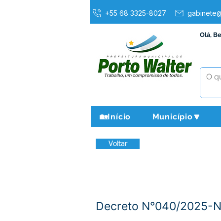
+55 68 3325-8027
gabinete@
Olá, B
🏡Início
Município🔽
Voltar
Decreto N°040/2025