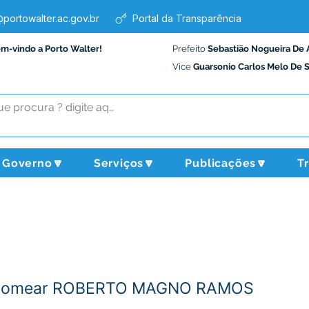
portowalter.ac.gov.br
Portal da Transparência
em-vindo a Porto Walter!
Prefeito
Sebastião Nogueira De 
Vice
Guarsonio Carlos Melo De 
Governo🔽
Serviços🔽
Publicações🔽
T
-Nomear ROBERTO MAGNO RAMOS