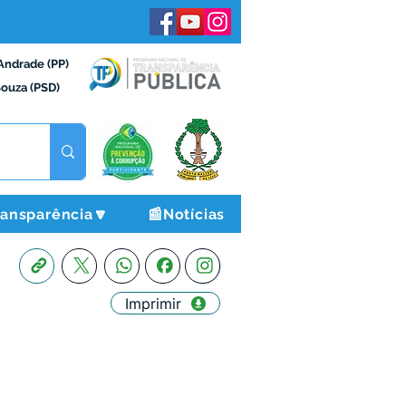
Andrade (PP)
Souza (PSD)
ransparência🔽
📰Notícias
Imprimir