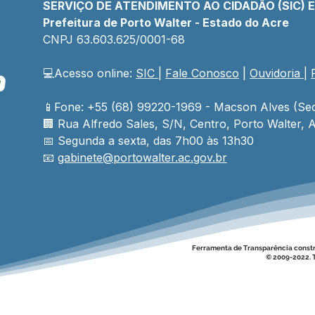
SERVIÇO DE ATENDIMENTO AO CIDADÃO (SIC) 
Prefeitura de Porto Walter - Estado do Acre
CNPJ 
63.603.625/0001-68
💻Acesso online: 
SIC 
| 
Fale Conosco
 | 
Ouvidoria
| 
📱Fone: +55 (68) 99220-1969 - Macson Alves (Sec
🏢 
Rua Alfredo Sales, S/N, Centro, Porto Walter, A
📅 Segunda a sexta, das 7h00 às 13h30
📧 
gabinete@
portowalter
.ac.gov.br
Ferramenta de Transparência const
© 2009-2022. T