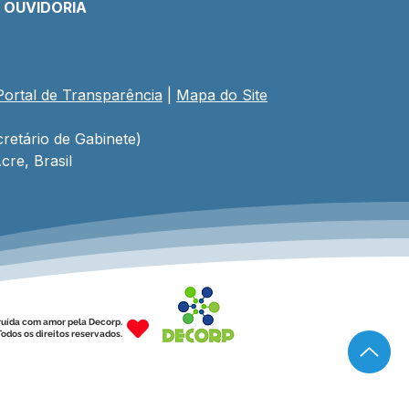
E OUVIDORIA
Portal de Transparência
 | 
Mapa do Site
retário de Gabinete)
cre, Brasil
ruída com amor pela Decorp.
odos os direitos reservados.