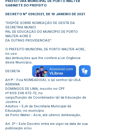
PREFEITURA MUNICIPAL DE PORTO WALTER
GABINETE DO PREFEITO
DECRETO Nº 039/2021, DE 19 JANEIRO DE 2021
“DISPÕE SOBRE NOMEAÇÃO DE GESTÃ DA
SECRETRIA MUNICI
PAL DE EDUCAÇÃO DO MUNICÍPIO DE PORTO
WALTER-ACRE E
DA OUTRAS PROVIDENCIAS”.
O PREFEITO MUNICIPAL DE PORTO WALTER-ACRE,
no uso
das atribuições que lhe confere a Lei Orgânica
deste Município;
DECRETA:
Art.1º - Fica NOMEADO(A), o (a) senhor (a) UILA
ADRIANA
DOMINGOS DE LIMA, inscrito no CPF
nº:
809.248.672-72
, no
cargo/função de Coordenador (a) da Educação de
Jovens e
Adultos – EJA da Secretaria Municipal de
Educação, no município
de Porto Walter - Acre, até ulterior deliberação;
Art. 2º – Este Decreto entra em vigor na data de sua
publicação e/ou