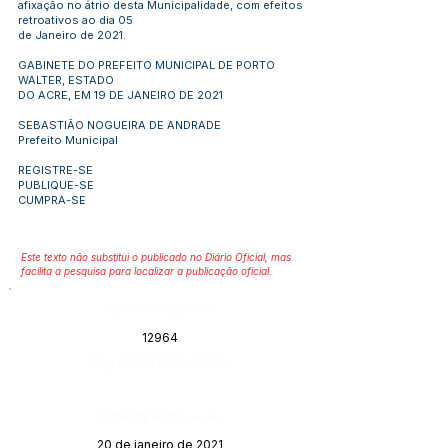
afixação no átrio desta Municipalidade, com efeitos
retroativos ao dia 05
de Janeiro de 2021.
GABINETE DO PREFEITO MUNICIPAL DE PORTO
WALTER, ESTADO
DO ACRE, EM 19 DE JANEIRO DE 2021
SEBASTIÃO NOGUEIRA DE ANDRADE
Prefeito Municipal
REGISTRE-SE
PUBLIQUE-SE
CUMPRA-SE
Este texto não substitui o publicado no Diário Oficial, mas
facilita a pesquisa para localizar a publicação oficial.
Número do Diário:
12964
Página da Publicação:
Data da Publicação:
20 de janeiro de 2021