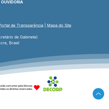
E OUVIDORIA
Portal de Transparência
 | 
Mapa do Site
retário de Gabinete)
cre, Brasil
ruída com amor pela Decorp.
odos os direitos reservados.