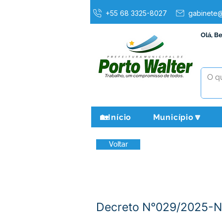
+55 68 3325-8027
gabinete@
Olá, B
🏡Início
Município🔽
Voltar
Decreto N°029/2025-