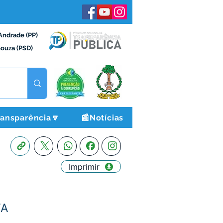
Andrade (PP)
Souza (PSD)
ransparência🔽
📰Notícias
Imprimir
VA