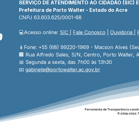
SERVIÇO DE ATENDIMENTO AO CIDADÃO (SIC) 
Prefeitura de Porto Walter - Estado do Acre
CNPJ 
63.603.625/0001-68
💻Acesso online: 
SIC 
| 
Fale Conosco
 | 
Ouvidoria
| 
📱Fone: +55 (68) 99220-1969 - Macson Alves (Sec
🏢 
Rua Alfredo Sales, S/N, Centro, Porto Walter, A
📅 Segunda a sexta, das 7h00 às 13h30
📧 
gabinete@
portowalter
.ac.gov.br
Ferramenta de Transparência const
© 2009-2022. T