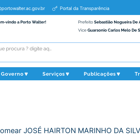
portowalter.ac.gov.br
Portal da Transparência
em-vindo a Porto Walter!
Prefeito
Sebastião Nogueira De 
Vice
Guarsonio Carlos Melo De 
Governo🔽
Serviços🔽
Publicações🔽
T
Nomear JOSÉ HAIRTON MARINHO DA SIL