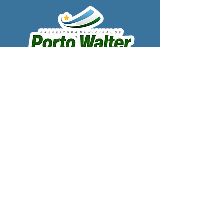
SERVIÇO DE ATENDIMENTO AO 
CIDADÃO (SIC) E OUVIDORIA
Prefeitura de Porto Walter - Estado do 
Acre
CNPJ 
63.603.625/0001-68
💻Acesso online: 
SIC 
| 
Fale Conosco
 | 
Ouvidoria
| 
Portal de Transparência
 | 
Mapa do Site
📱Fone: +55 (68) 99220-1969 - Macson 
Alves (Secretário de Gabinete)
🏢 
Rua Alfredo Sales, S/N, Centro, Porto 
Walter, Acre, Brasil
📅 Segunda a sexta, das 7h00 às 13h30