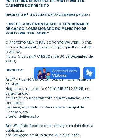
PREFEITURA MUNICIPAL DE PORTO WALTER
GABINETE DO PREFEITO
DECRETO Nº 017/2021, DE 07 JANEIRO DE 2021
“DISPÕE SOBRE NOMEAÇÃO DE FUNCIONÁRIO
DE CARGO COMISSIONADO DO MUNICÍPIO DE
PORTO WALTER-ACRE.”
O PREFEITO MUNICIPAL DE PORTO WALTER – ACRE,
no uso de suas atribuições legais que lhe confere
o Art. 32,
inciso IV da Lei nº 011/2009, de 30 de Dezembro de
2009;
DECRETA:
Art.1º
- Fica NOMEADO(A), o(a) senhor(a) Anailton
da Silva
Negueiros, inscrito no CPF nº:
015.201.222-25
, no
cargo/função
de Diretor do Departamento de Arrecadação, sem
onos para
deliberação, lotado na Secretaria Municipal de
Finanças, até
ulterior deliberação;
Art. 2º –
Este Decreto entra em vigor na data de sua
publicação
e/ou afixação no átrio desta Municipalidade.