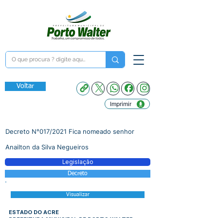
Voltar
Imprimir
Decreto N°017/2021 Fica nomeado senhor
Anailton da Silva Negueiros
Legislação
Decreto
Visualizar
ESTADO DO ACRE