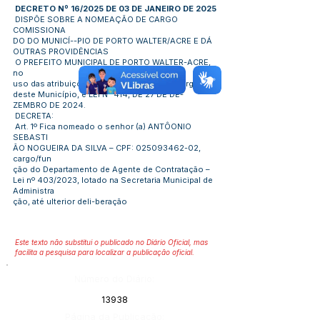
DECRETO Nº 16/2025 DE 03 DE JANEIRO DE 2025
DISPÕE SOBRE A NOMEAÇÃO DE CARGO
COMISSIONA
DO DO MUNICÍ--PIO DE PORTO WALTER/ACRE E DÁ
OUTRAS PROVIDÊNCIAS
O PREFEITO MUNICIPAL DE PORTO WALTER-ACRE,
no
uso das atribuições que lhe confere a Lei Orgânica
deste Município, e LEI N° 414, DE 27 DE DE-
ZEMBRO DE 2024.
DECRETA:
Art. 1º Fica nomeado o senhor (a) ANTÔONIO
SEBASTI
ÃO NOGUEIRA DA SILVA – CPF:
025093462-02
,
cargo/fun
ção do Departamento de Agente de Contratação –
Lei nº 403/2023, lotado na Secretaria Municipal de
Administra
ção, até ulterior deli-beração
Este texto não substitui o publicado no Diário Oficial, mas
facilita a pesquisa para localizar a publicação oficial.
Número do Diário:
13938
Página da Publicação: