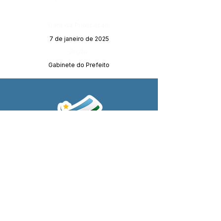
Data da Publicação:
7 de janeiro de 2025
Órgão:
Gabinete do Prefeito
SERVIÇO DE ATENDIMENTO AO 
CIDADÃO (SIC) E OUVIDORIA
Prefeitura de Porto Walter - Estado do 
Acre
CNPJ 
63.603.625/0001-68