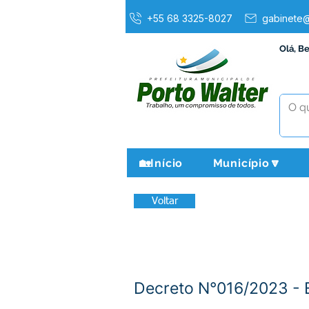
+55 68 3325-8027
gabinete@
Olá, B
🏡Início
Município🔽
Voltar
Decreto N°016/2023 