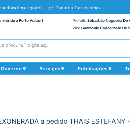
portowalter.ac.gov.br
Portal da Transparência
em-vindo a Porto Walter!
Prefeito
Sebastião Nogueira De 
Vice
Guarsonio Carlos Melo De 
Governo🔽
Serviços🔽
Publicações🔽
T
- EXONERADA a pedido THAIS ESTEFANY