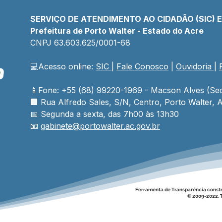
SERVIÇO DE ATENDIMENTO AO CIDADÃO (SIC) 
Prefeitura de Porto Walter - Estado do Acre
CNPJ 
63.603.625/0001-68
💻Acesso online: 
SIC 
| 
Fale Conosco
 | 
Ouvidoria
| 
📱Fone: +55 (68) 99220-1969 - Macson Alves (Sec
🏢 
Rua Alfredo Sales, S/N, Centro, Porto Walter, A
📅 Segunda a sexta, das 7h00 às 13h30
📧 
gabinete@
portowalter
.ac.gov.br
Ferramenta de Transparência const
© 2009-2022. T