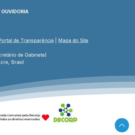
E OUVIDORIA
Portal de Transparência
 | 
Mapa do Site
retário de Gabinete)
cre, Brasil
ruída com amor pela Decorp.
odos os direitos reservados.