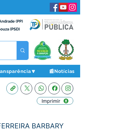
Andrade (PP)
Souza (PSD)
ransparência🔽
📰Notícias
Imprimir
 FERREIRA BARBARY