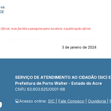
-se.
ADE
Oficial, mas facilita a pesquisa para localizar a publicação oficial.
Página da Publicação:
Data da Publicação:
3 de janeiro de 2024
SERVIÇO DE ATENDIMENTO AO CIDADÃO (SIC) 
Prefeitura de Porto Walter - Estado do Acre
CNPJ 
63.603.625/0001-68
💻Acesso online: 
SIC 
| 
Fale Conosco
 | 
Ouvidoria
| 