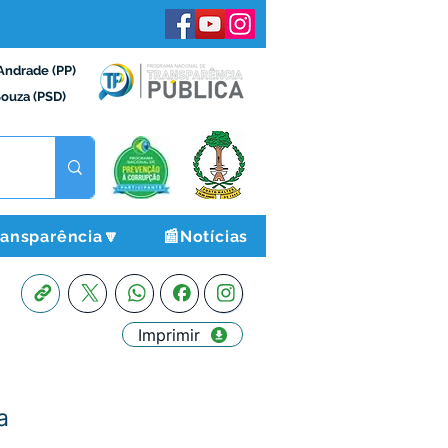
Andrade (PP)
Souza (PSD)
ransparência🔽
📰Notícias
Imprimir
a