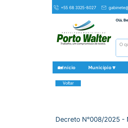
+55 68 3325-8027
gabinete@
Olá, B
🏡Início
Município🔽
Voltar
Decreto N°008/2025 - 