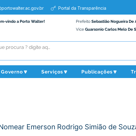
portowalter.ac.gov.br
Portal da Transparência
em-vindo a Porto Walter!
Prefeito
Sebastião Nogueira De 
Vice
Guarsonio Carlos Melo De 
Governo🔽
Serviços🔽
Publicações🔽
T
Nomear Emerson Rodrigo Simião de Souz