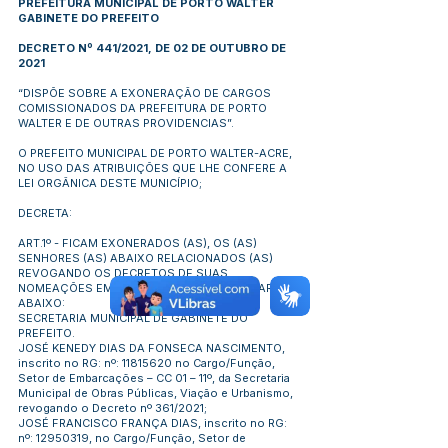
PREFEITURA MUNICIPAL DE PORTO WALTER
GABINETE DO PREFEITO
DECRETO Nº 441/2021, DE 02 DE OUTUBRO DE
2021
“DISPÕE SOBRE A EXONERAÇÃO DE CARGOS
COMISSIONADOS DA PREFEITURA DE PORTO
WALTER E DE OUTRAS PROVIDENCIAS”.
O PREFEITO MUNICIPAL DE PORTO WALTER-ACRE,
NO USO DAS ATRIBUIÇÕES QUE LHE CONFERE A
LEI ORGÂNICA DESTE MUNICÍPIO;
DECRETA:
ART.1º - FICAM EXONERADOS (AS), OS (AS)
SENHORES (AS) ABAIXO RELACIONADOS (AS)
REVOGANDO OS DECRETOS DE SUAS
NOMEAÇÕES EM REFERÊNCIA DAS SECRETARIAS
ABAIXO:
SECRETARIA MUNICIPAL DE GABINETE DO
PREFEITO.
JOSÉ KENEDY DIAS DA FONSECA NASCIMENTO,
inscrito no RG: nº:
11815620
no Cargo/Função,
Setor de Embarcações – CC 01 – 11º, da Secretaria
Municipal de Obras Públicas, Viação e Urbanismo,
revogando o Decreto nº 361/2021;
JOSÉ FRANCISCO FRANÇA DIAS, inscrito no RG:
nº:
12950319
, no Cargo/Função, Setor de