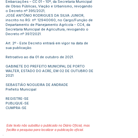
Embarcações – CC 01 – 10º, da Secretaria Municipal
de Obras Públicas, Viação e Urbanismo, revogando
o Decreto nº 395/2021;
JOSÉ ANTÔNIO RODRIGUES DA SILVA JUNIOR,
inscrito no RG: nº:
12940060
, no Cargo/Função de
Departamento de Planejamento Agrícola – CC4, da
Secretaria Municipal de Agricultura, revogando o
Decreto nº 397/2021.
Art. 2º - Este Decreto entrará em vigor na data de
sua publicação.
Retroativo ao dia 01 de outubro de 2021.
GABINETE DO PREFEITO MUNICIPAL DE PORTO
WALTER, ESTADO DO ACRE, EM 02 DE OUTUBRO DE
2021
SEBASTIÃO NOGUEIRA DE ANDRADE
Prefeito Municipal
REGISTRE-SE
PUBLIQUE-SE
CUMPRA-SE
Este texto não substitui o publicado no Diário Oficial, mas
facilita a pesquisa para localizar a publicação oficial.