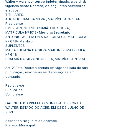
Walter – Acre, por tempo indeterminado, a partir da
vigência deste Decreto, os seguintes servidores
efetivos:
TITULARES:
AUCIELIO LIMA DA SILVA , MATRÍCULA Nº 1341-
Presidente
EMERSON RODRIGO SIMIÃO DE SOUZA,
MATRÍCULA Nº 1012- Membro/Secretário
ANTONIO WILLEM LIMA DA FONSECA, MATRÍCULA
Nº 649- Membro
SUPLENTES:
MARIA LUCIANA DA SILVA MARTINEZ, MATRÍCULA
Nº 648
DJALMA DA SILVA NOGUEIRA, MATRÍCULA Nº 374
Art. 2ºEste Decreto entrará em vigor na data de sua
publicação, revogadas as disposições em
contrário.
Registra-se
Publica-se
Cumpra-se
GABINETE DO PREFEITO MUNICIPAL DE PORTO
WALTER, ESTADO DO ACRE, EM 02 DE JULHO DE
2021.
Sebastião Nogueira de Andrade
Prefeito Municipal