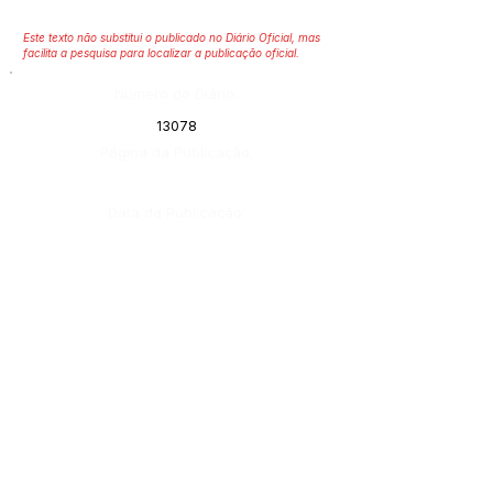
Este texto não substitui o publicado no Diário Oficial, mas
facilita a pesquisa para localizar a publicação oficial.
Número do Diário:
13078
Página da Publicação:
Data da Publicação:
6 de julho de 2021
Órgão:
Gabinete do Prefeito