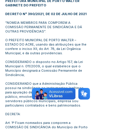
PREFEITURA MUNICIPAL DE PORTO WALTER
GABINETE DO PREFEITO
DECRETO Nº 390/2021, DE 02 DE JULHO DE 2021
“NOMEIA MEMBROS PARA COMPOREM A
COMISSÃO PERMANENTE DE SINDICÂNCIA E DÁ
OUTRAS PROVIDÊNCIAS”.
O PREFEITO MUNICIPAL DE PORTO WALTER –
ESTADO DO ACRE, usando das atribuições que lhe
confere o inciso XII, do Art. 78, da Lei Orgânica
Municipal, e da outras providencias.
CONSIDERANDO o disposto no Artigo 157, da Lei
Municipal n. 011/2009, o qual estabelece que o
Município designará a Comissão Permanente de
Sindicância;
CONSIDERANDO que a Administração Pública
possui na sindicância os instrumentos legítimos
para apuração de irregularidades no service
público, envolvendo a Administração Direta,
servidores públicos municipais, empresa sou
particulares contratados e bens patrimoniados.
DECRETA:
Art. 1º Ficam nomeados para comporem a
COMISSÃO DE SINDICÂNCIA do Município de Porto