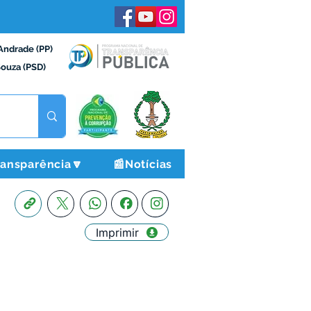
Andrade (PP)
Souza (PSD)
ransparência🔽
📰Notícias
Imprimir