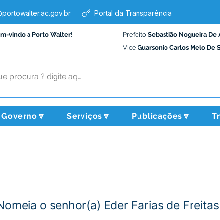
portowalter.ac.gov.br
Portal da Transparência
em-vindo a Porto Walter!
Prefeito
Sebastião Nogueira De 
Vice
Guarsonio Carlos Melo De 
Governo🔽
Serviços🔽
Publicações🔽
T
Nomeia o senhor(a) Eder Farias de Freitas