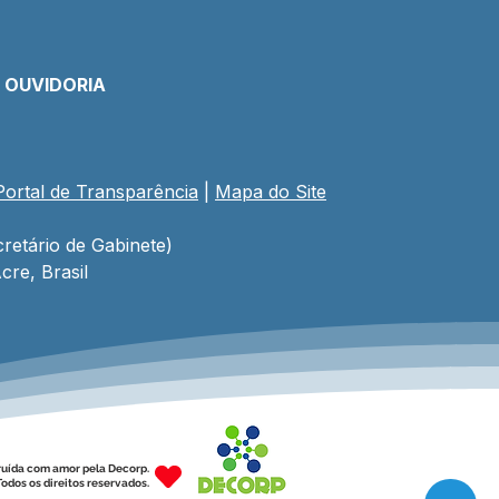
E OUVIDORIA
Portal de Transparência
 | 
Mapa do Site
retário de Gabinete)
cre, Brasil
ruída com amor pela Decorp.
odos os direitos reservados.