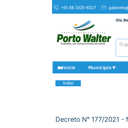
+55 68 3325-8027
gabinete@
Olá, B
🏡Início
Município🔽
Voltar
Decreto N° 177/2021 - 