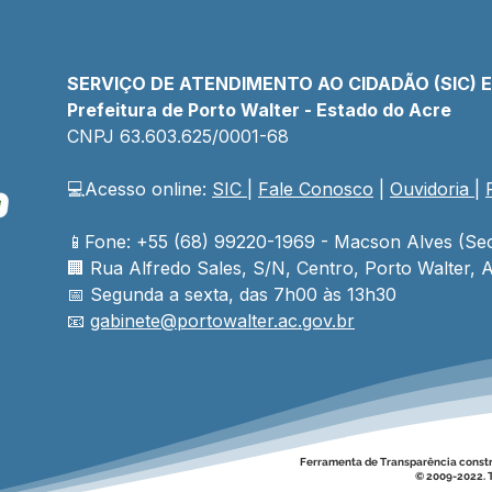
SERVIÇO DE ATENDIMENTO AO CIDADÃO (SIC) 
Prefeitura de Porto Walter - Estado do Acre
CNPJ 
63.603.625/0001-68
💻Acesso online: 
SIC 
| 
Fale Conosco
 | 
Ouvidoria
| 
📱Fone: +55 (68) 99220-1969 - Macson Alves (Sec
🏢 
Rua Alfredo Sales, S/N, Centro, Porto Walter, A
📅 Segunda a sexta, das 7h00 às 13h30
📧 
gabinete@
portowalter
.ac.gov.br
Ferramenta de Transparência const
© 2009-2022. T