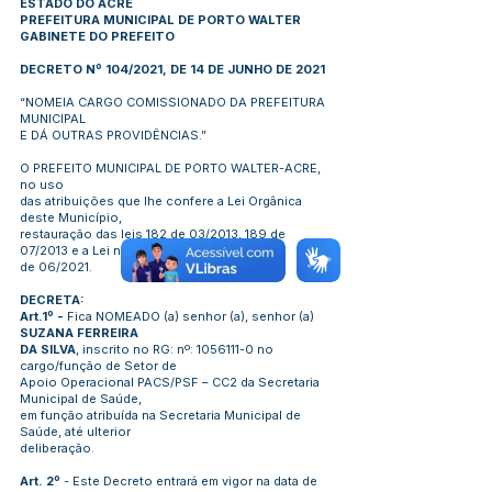
ESTADO DO ACRE
PREFEITURA MUNICIPAL DE PORTO WALTER
GABINETE DO PREFEITO
DECRETO Nº 104/2021, DE 14 DE JUNHO DE 2021
“NOMEIA CARGO COMISSIONADO DA PREFEITURA
MUNICIPAL
E DÁ OUTRAS PROVIDÊNCIAS.”
O PREFEITO MUNICIPAL DE PORTO WALTER-ACRE,
no uso
das atribuições que lhe confere a Lei Orgânica
deste Município,
restauração das leis 182 de 03/2013, 189 de
07/2013 e a Lei nº 361
de 06/2021.
DECRETA:
Art.1º -
Fica NOMEADO (a) senhor (a), senhor (a)
SUZANA FERREIRA
DA SILVA
, inscrito no RG: nº:
1056111-0
no
cargo/função de Setor de
Apoio Operacional PACS/PSF – CC2 da Secretaria
Municipal de Saúde,
em função atribuída na Secretaria Municipal de
Saúde, até ulterior
deliberação.
Art. 2º
- Este Decreto entrará em vigor na data de