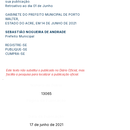
sua publicação.
Retroativo ao dia 01 de Junho
GABINETE DO PREFEITO MUNICIPAL DE PORTO
WALTER,
ESTADO DO ACRE, EM 14 DE JUNHO DE 2021
SEBASTIÃO NOGUEIRA DE ANDRADE
Prefeito Municipal
REGISTRE-SE
PUBLIQUE-SE
CUMPRA-SE
Este texto não substitui o publicado no Diário Oficial, mas
facilita a pesquisa para localizar a publicação oficial.
Número do Diário:
13065
Página da Publicação:
Data da Publicação:
17 de junho de 2021