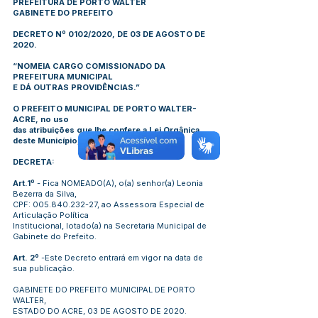
PREFEITURA DE PORTO WALTER
GABINETE DO PREFEITO
DECRETO Nº 0102/2020, DE 03 DE AGOSTO DE
2020.
“NOMEIA CARGO COMISSIONADO DA
PREFEITURA MUNICIPAL
E DÁ OUTRAS PROVIDÊNCIAS.”
O PREFEITO MUNICIPAL DE PORTO WALTER-
ACRE, no uso
das atribuições que lhe confere a Lei Orgânica
deste Município;
DECRETA:
Art.1º
- Fica NOMEADO(A), o(a) senhor(a) Leonia
Bezerra da Silva,
CPF:
005.840.232-27
, ao Assessora Especial de
Articulação Política
Institucional, lotado(a) na Secretaria Municipal de
Gabinete do Prefeito.
Art. 2º
-Este Decreto entrará em vigor na data de
sua publicação.
GABINETE DO PREFEITO MUNICIPAL DE PORTO
WALTER,
ESTADO DO ACRE, 03 DE AGOSTO DE 2020.