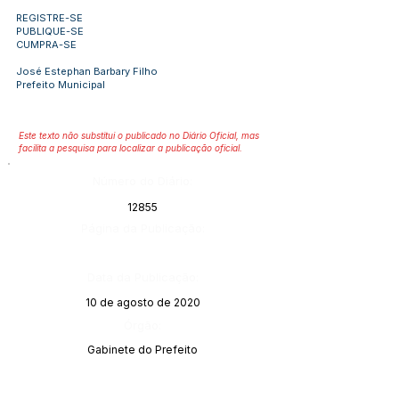
REGISTRE-SE
PUBLIQUE-SE
CUMPRA-SE
José Estephan Barbary Filho
Prefeito Municipal
Este texto não substitui o publicado no Diário Oficial, mas
facilita a pesquisa para localizar a publicação oficial.
Número do Diário:
12855
Página da Publicação:
Data da Publicação:
10 de agosto de 2020
Órgão:
Gabinete do Prefeito