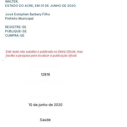
WALTER,
ESTADO DO ACRE, EM 01 DE JUNHO DE 2020.
José Estephan Barbary Filho
Prefeito Municipal
REGISTRE-SE
PUBLIQUE-SE
CUMPRA-SE
Este texto não substitui o publicado no Diário Oficial, mas
facilita a pesquisa para localizar a publicação oficial.
Número do Diário:
12816
Página da Publicação:
Data da Publicação:
10 de junho de 2020
Órgão:
Saúde