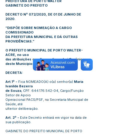
PREFEITURA DE PORTO WALTER
GABINETE DO PREFEITO
DECRETO Nº 072/2020, DE 01 DE JUNHO DE
2020.
“DISPÕE SOBRE NOMEAÇÃO A CARGO
COMISSIONADO
DA PREFEITURA MUNICIPAL E DÁ OUTRAS
PROVIDÊNCIAS.”
O PREFEITO MUNICIPAL DE PORTO WALTER-
ACRE, no uso
das atribuições que lhe confere a Lei Orgânica
deste Município;
DECRETA:
Art.1º -
Fica NOMEADO(A) o(a) senhor(a)
Maria
Ivanilde Bezerra
de Souza
, CPF:
644.176.542-04
, Cargo/Função
Setor de Apoio
Operacional PACS/PSF, na Secretaria Municipal de
Saúde, até
ulterior deliberação.
Art. 2º -
Este Decreto entrará em vigor na data de
sua publicação.
GABINETE DO PREFEITO MUNICIPAL DE PORTO