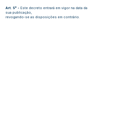
Art. 5º -
Este decreto entrará em vigor na data da
sua publicação,
revogando-se as disposições em contrário.
GABINETE DO PREFEITO MUNICIPAL DE PORTO
WALTER,
ESTADO DO ACRE, EM 16 DE ABRIL DE 2020.
Jose Estephan Barbary Filho
Prefeito Municipal
Este texto não substitui o publicado no Diário Oficial, mas
facilita a pesquisa para localizar a publicação oficial.
Número do Diário:
12783
Página da Publicação:
Data da Publicação:
22 de abril de 2020
Órgão: