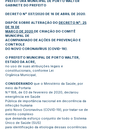
PREFEITURA MUNICIPAL DE PORTO WALTER
GABINETE DO PREFEITO
DECRETO Nº 037/2020 DE 16 DE ABRIL DE 2020.
DISPÕE SOBRE ALTERAÇÃO DO
DECRETO Nº: 25
DE 19 DE
MARÇO DE 2020
DE CRIAÇÃO DO COMITÊ
MUNICIPAL DE
ACOMPANHADO DE AÇÕES DE PREVENÇÃO E
CONTROLE
DO NOVO CORONAVÍRUS (COVID-19).
O PREFEITO MUNICIPAL DE PORTO WALTER,
ESTADO DA ACRE,
no uso de suas atribuições legais e
constitucionais, conforme Lei
Orgânica Municipal;
CONSIDERANDO
que o Ministério da Saúde, por
meio da Portaria
N.º 188, de 03 de fevereiro de 2020, declarou
emergência em Saúde
Pública de importância nacional em decorrência da
infecção humana
pelo Novo Coronavírus (COVID-19), por tratar-se de
evento complexo
que demanda esforço conjunto de todo o Sistema
Único de Saúde (SUS)
para identificação da etiologia dessas ocorrências