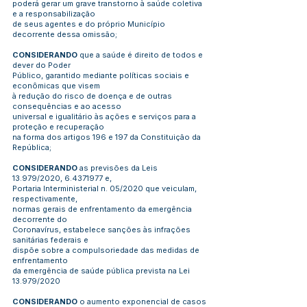
poderá gerar um grave transtorno à saúde coletiva
e a responsabilização
de seus agentes e do próprio Município
decorrente dessa omissão;
CONSIDERANDO
que a saúde é direito de todos e
dever do Poder
Público, garantido mediante políticas sociais e
econômicas que visem
à redução do risco de doença e de outras
consequências e ao acesso
universal e igualitário às ações e serviços para a
proteção e recuperação
na forma dos artigos 196 e 197 da Constituição da
República;
CONSIDERANDO
as previsões da Leis
13.979/2020,
6.4371977
e,
Portaria Interministerial n. 05/2020 que veiculam,
respectivamente,
normas gerais de enfrentamento da emergência
decorrente do
Coronavírus, estabelece sanções às infrações
sanitárias federais e
dispõe sobre a compulsoriedade das medidas de
enfrentamento
da emergência de saúde pública prevista na Lei
13.979/2020
CONSIDERANDO
o aumento exponencial de casos