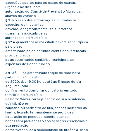
exceções apenas para os casos de extrema
urgência médica, com
autorização do Comitê de Prevenção Municipal,
através de votação.
§ 1º
No caso das embarcações indicadas na
exceção, os tripulantes
deverão, obrigatoriamente, se submeter à
quarentena indicada pelas
autoridades do Município.
§ 2º
A quarentena acima citada deverá ser cumprida
pelo prazo
determinado pelos estudos científicos, em locais
providenciados
pelas autoridades sanitárias municipais, às
expensas do Poder Público.
Art. 3º -
Fica determinado toque de recolher a
partir do dia 16 de abril
de 2020, das 19:30 horas até às 5 horas do dia
seguinte, para
confinamento domiciliar obrigatório em todo
território do Município
de Porto Walter, ou seja dentro de sua residência,
quintal, não em
calçadas ou perímetro de Rua, apenas membros da
família, ficando terminantemente proibida a
circulação de pessoas, exceto quando
necessária para acesso aos serviços essenciais e
sua prestação,
comprovando-se a necessidade ou urgência, caso