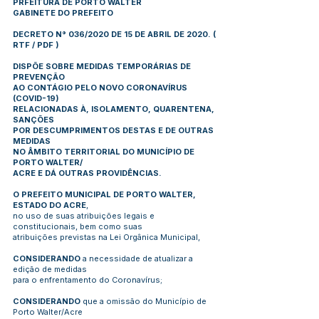
PRFEITURA DE PORTO WALTER
GABINETE DO PREFEITO
DECRETO N° 036/2020 DE 15 DE ABRIL DE 2020.
(
RTF
/
PDF
)
DISPÕE SOBRE MEDIDAS TEMPORÁRIAS DE
PREVENÇÃO
AO CONTÁGIO PELO NOVO CORONAVÍRUS
(COVID-19)
RELACIONADAS À, ISOLAMENTO, QUARENTENA,
SANÇÕES
POR DESCUMPRIMENTOS DESTAS E DE OUTRAS
MEDIDAS
NO ÂMBITO TERRITORIAL DO MUNICÍPIO DE
PORTO WALTER/
ACRE E DÁ OUTRAS PROVIDÊNCIAS.
O PREFEITO MUNICIPAL DE PORTO WALTER,
ESTADO DO ACRE
,
no uso de suas atribuições legais e
constitucionais, bem como suas
atribuições previstas na Lei Orgânica Municipal,
CONSIDERANDO
a necessidade de atualizar a
edição de medidas
para o enfrentamento do Coronavírus;
CONSIDERANDO
que a omissão do Município de
Porto Walter/Acre