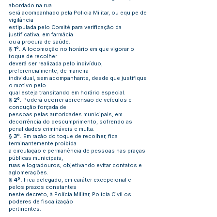
abordado na rua
será acompanhado pela Policia Militar, ou equipe de
vigilância
estipulada pelo Comitê para verificação da
justificativa, em farmácia
ou a procura de saúde.
§ 1º.
A locomoção no horário em que vigorar o
toque de recolher
deverá ser realizada pelo indivíduo,
preferencialmente, de maneira
individual, sem acompanhante, desde que justifique
o motivo pelo
qual esteja transitando em horário especial.
§ 2º.
Poderá ocorrer apreensão de veículos e
condução forçada de
pessoas pelas autoridades municipais, em
decorrência do descumprimento, sofrendo as
penalidades crimináveis e multa.
§ 3º.
Em razão do toque de recolher, fica
terminantemente proibida
a circulação e permanência de pessoas nas praças
públicas municipais,
ruas e logradouros, objetivando evitar contatos e
aglomerações.
§ 4º.
Fica delegado, em caráter excepcional e
pelos prazos constantes
neste decreto, à Polícia Militar, Polícia Civil os
poderes de fiscalização
pertinentes.