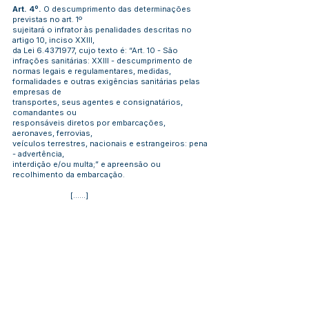
Art. 4º.
O descumprimento das determinações
previstas no art. 1º
sujeitará o infrator às penalidades descritas no
artigo 10, inciso XXIII,
da Lei
6.4371977
, cujo texto é: “Art. 10 - São
infrações sanitárias: XXIII - descumprimento de
normas legais e regulamentares, medidas,
formalidades e outras exigências sanitárias pelas
empresas de
transportes, seus agentes e consignatários,
comandantes ou
responsáveis diretos por embarcações,
aeronaves, ferrovias,
veículos terrestres, nacionais e estrangeiros: pena
- advertência,
interdição e/ou multa;” e apreensão ou
recolhimento da embarcação.
[......]
Art. 15º.
As disposições constantes neste
Decreto são complementares
aos Decretos nº: 26/2020 de 20 de Maio de 2020,
nº: 029/2020, DE 25
DE MARÇO DE 2020 e 032/2020 DE 07 ABRIL DE
2020, e as penalidades criminais e de multa serão
baseadas a este Decreto.
Art. 16º
. Este Decreto entra em vigor na data de sua