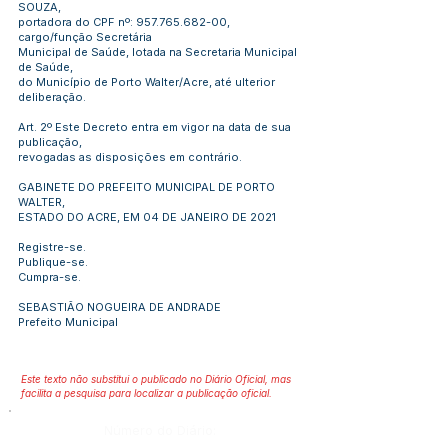
SOUZA,
portadora do CPF nº:
957.765.682-00
,
cargo/função Secretária
Municipal de Saúde, lotada na Secretaria Municipal
de Saúde,
do Município de Porto Walter/Acre, até ulterior
deliberação.
Art. 2º Este Decreto entra em vigor na data de sua
publicação,
revogadas as disposições em contrário.
GABINETE DO PREFEITO MUNICIPAL DE PORTO
WALTER,
ESTADO DO ACRE, EM 04 DE JANEIRO DE 2021
Registre-se.
Publique-se.
Cumpra-se.
SEBASTIÃO NOGUEIRA DE ANDRADE
Prefeito Municipal
Este texto não substitui o publicado no Diário Oficial, mas
facilita a pesquisa para localizar a publicação oficial.
Número do Diário: