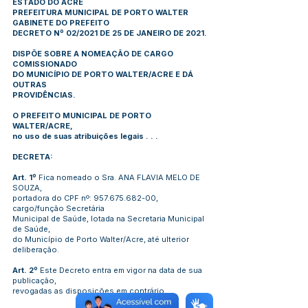
ESTADO DO ACRE
PREFEITURA MUNICIPAL DE PORTO WALTER
GABINETE DO PREFEITO
DECRETO Nº 02/2021 DE 25 DE JANEIRO DE 2021.
DISPÕE SOBRE A NOMEAÇÃO DE CARGO
COMISSIONADO
DO MUNICÍPIO DE PORTO WALTER/ACRE E DÁ
OUTRAS
PROVIDÊNCIAS.
O PREFEITO MUNICIPAL DE PORTO
WALTER/ACRE,
no uso de suas atribuições legais . . .
DECRETA:
Art. 1º
Fica nomeado o Sra. ANA FLAVIA MELO DE
SOUZA,
portadora do CPF nº:
957.675.682-00
,
cargo/função Secretária
Municipal de Saúde, lotada na Secretaria Municipal
de Saúde,
do Município de Porto Walter/Acre, até ulterior
deliberação.
Art. 2º
Este Decreto entra em vigor na data de sua
publicação,
revogadas as disposições em contrário.