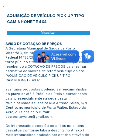
AQUISIÇÃO DE VEÍCULO PICK UP TIPO
CAMINHONETE 4X4
Visualizar
AVISO DE COTAÇÃO DE PREÇOS
A Secretária Municipal de Saúde de Porto
Walter/AC, em observância em ao Art. 23 da Lei
Federal 14.133/2021 e Decreto Municipal 094/2025,
torna público a todos os interessados que estará
recebendo a COTAÇÃO DE PREÇOS para realizar
estimativa de valores de referência cujo objeto
“AQUISIÇÃO DE VEICULO PICK UP TIPO
CAMINHONETE 4X4”.
Eventuais propostas poderão ser encaminhadas
no prazo de até 3 (três) dias úteis a contar desta
data, presencialmente na sede desta
municipalidade situada na Rua Alfredo Sales, S/N –
Centro, no município de Porto Walter, Estado do
Acre, ou ainda pelo e-mail:
cpc.portowalter@gmail.com
.
Os interessados poderão cotar 1 ou mais itens
descritos conforme tabela descrita no Anexo I.
Mais informações poderão ser obtidas através do