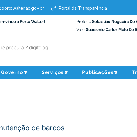
portowalter.ac.gov.br
Portal da Transparência
em-vindo a Porto Walter!
Prefeito
Sebastião Nogueira De 
Vice
Guarsonio Carlos Melo De 
Governo🔽
Serviços🔽
Publicações🔽
T
nutenção de barcos