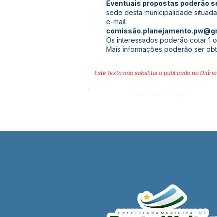
Eventuais propostas poderão ser
sede desta municipalidade situada
e-mail:
comissã
o.planejamento.pw@g
Os interessados poderão cotar 1 ou
Mais informações poderão ser obt
Este texto não substitui o publicado no Diário 
Número do Diário: