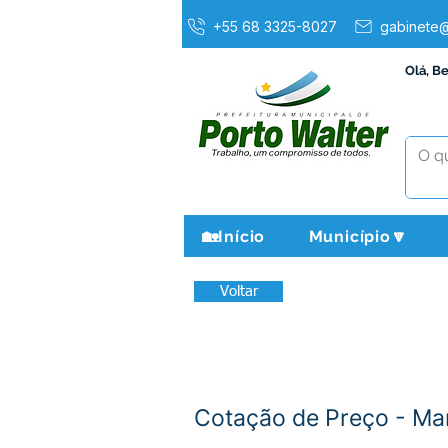
+55 68 3325-8027
gabinete@
Olá, B
🏡Início
Município🔽
Voltar
Cotação de Preço - Ma