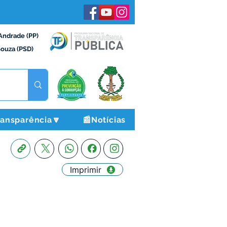
Andrade (PP)
Souza (PSD)
ransparência🔽
📰Notícias
Imprimir