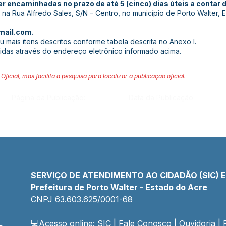
 encaminhadas no prazo de até 5 (cinco) dias úteis a contar 
 na Rua Alfredo Sales, S/N – Centro, no município de Porto Walter, 
mail.com
.
 mais itens descritos conforme tabela descrita no Anexo I.
idas através do endereço eletrônico informado acima.
Oficial, mas facilita a pesquisa para localizar a publicação oficial.
Página da Publicação:
Data da Publicação:
SERVIÇO DE ATENDIMENTO AO CIDADÃO (SIC) 
Prefeitura de Porto Walter - Estado do Acre
CNPJ 
63.603.625/0001-68
💻Acesso online: 
SIC 
| 
Fale Conosco
 | 
Ouvidoria
| 