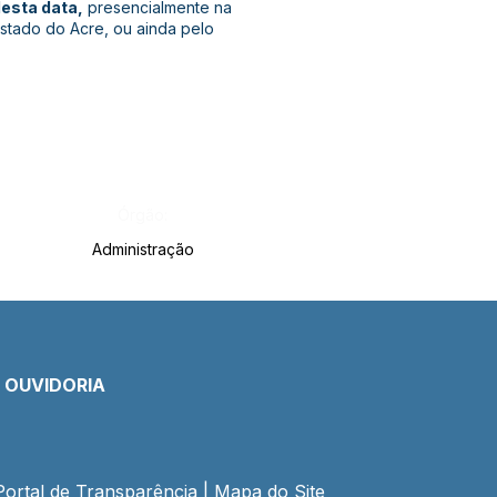
desta data,
presencialmente na
Estado do Acre, ou ainda pelo
Órgão:
Administração
E OUVIDORIA
Portal de Transparência
 | 
Mapa do Site