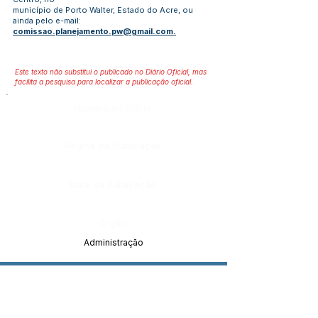
município de Porto Walter, Estado do Acre, ou
ainda pelo e-mail:
comissao.planejamento.pw@gmail.com
.
Este texto não substitui o publicado no Diário Oficial, mas
facilita a pesquisa para localizar a publicação oficial.
Número do Diário:
Página da Publicação:
Data da Publicação:
Órgão:
Administração