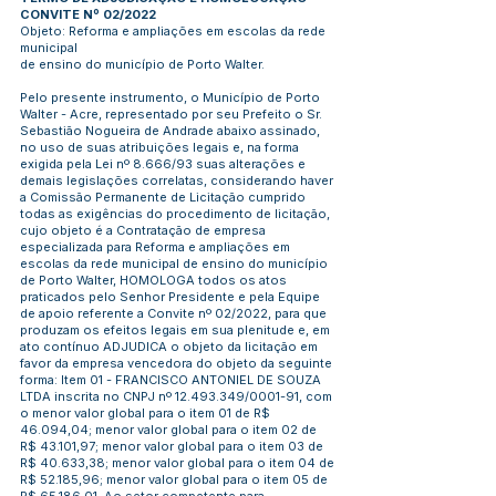
CONVITE Nº 02/2022
Objeto: Reforma e ampliações em escolas da rede
municipal
de ensino do município de Porto Walter.
Pelo presente instrumento, o Município de Porto
Walter - Acre, representado por seu Prefeito o Sr.
Sebastião Nogueira de Andrade abaixo assinado,
no uso de suas atribuições legais e, na forma
exigida pela Lei nº 8.666/93 suas alterações e
demais legislações correlatas, considerando haver
a Comissão Permanente de Licitação cumprido
todas as exigências do procedimento de licitação,
cujo objeto é a Contratação de empresa
especializada para Reforma e ampliações em
escolas da rede municipal de ensino do município
de Porto Walter, HOMOLOGA todos os atos
praticados pelo Senhor Presidente e pela Equipe
de apoio referente a Convite nº 02/2022, para que
produzam os efeitos legais em sua plenitude e, em
ato contínuo ADJUDICA o objeto da licitação em
favor da empresa vencedora do objeto da seguinte
forma: Item 01 - FRANCISCO ANTONIEL DE SOUZA
LTDA inscrita no CNPJ nº
12.493.349
/0001-91, com
o menor valor global para o item 01 de R$
46.094,04; menor valor global para o item 02 de
R$ 43.101,97; menor valor global para o item 03 de
R$ 40.633,38; menor valor global para o item 04 de
R$ 52.185,96; menor valor global para o item 05 de