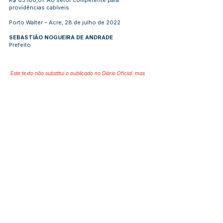
R$ 65.186,01. Ao setor competente para
providências cabíveis.
Porto Walter – Acre, 28 de julho de 2022
SEBASTIÃO NOGUEIRA DE ANDRADE
Prefeito
Este texto não substitui o publicado no Diário Oficial, mas
facilita a pesquisa para localizar a publicação oficial.
Número do Diário:
13341
Página da Publicação:
189
Data da Publicação:
3 de agosto de 2022
Órgão:
Educação