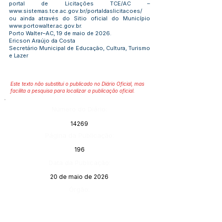
portal de Licitações TCE/AC –
www.sistemas.tce.ac.gov.br/portaldaslicitacoes/
ou ainda através do Sitio oficial do Município
www.portowalter.ac.gov.br
.
Porto Walter–AC, 19 de maio de 2026.
Ericson Araújo da Costa
Secretário Municipal de Educação, Cultura, Turismo
e Lazer
Este texto não substitui o publicado no Diário Oficial, mas
facilita a pesquisa para localizar a publicação oficial.
Número do Diário:
14269
Página da Publicação:
196
Data da Publicação:
20 de maio de 2026
Órgão: