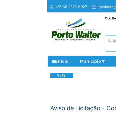
+55 68 3325-8027
gabinete@
Olá, B
🏡Início
Município🔽
Voltar
Aviso de Licitação - C