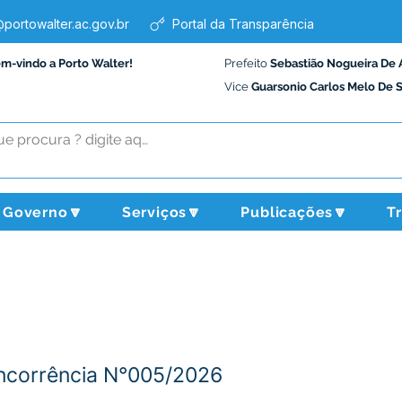
portowalter.ac.gov.br
Portal da Transparência
em-vindo a Porto Walter!
Prefeito
Sebastião Nogueira De 
Vice
Guarsonio Carlos Melo De 
Governo🔽
Serviços🔽
Publicações🔽
T
oncorrência N°005/2026