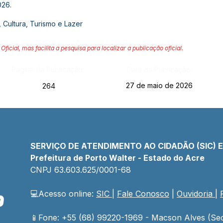
026.
 Cultura, Turismo e Lazer
Oficial, mas facilita a pesquisa para localizar a publicação oficial.
Página da Publicação:
Data da Publicação:
27 de maio de 2026
264
SERVIÇO DE ATENDIMENTO AO CIDADÃO (SIC) 
Prefeitura de Porto Walter - Estado do Acre
CNPJ 
63.603.625/0001-68
💻Acesso online: 
SIC 
| 
Fale Conosco
 | 
Ouvidoria
| 
📱Fone: +55 (68) 99220-1969 - Macson Alves (Sec