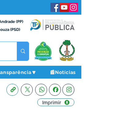
Andrade (PP)
Souza (PSD)
ransparência🔽
📰Notícias
Imprimir