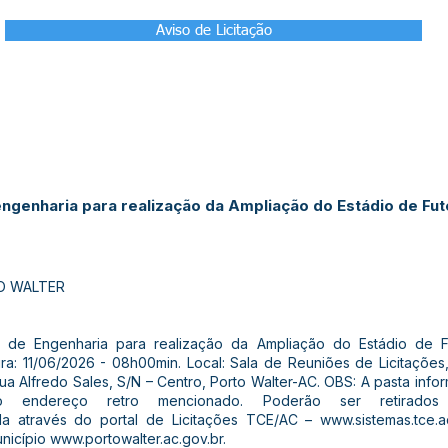
Aviso de Licitação
genharia para realização da Ampliação do Estádio de Fut
O WALTER
 de Engenharia para realização da Ampliação do Estádio de F
ra: 11/06/2026 - 08h00min. Local: Sala de Reuniões de Licitações
Rua Alfredo Sales, S/N – Centro, Porto Walter-AC. OBS: A pasta info
no endereço retro mencionado. Poderão ser retirados
da através do portal de Licitações TCE/AC –
www.sistemas.tce.ac
unicípio
www.portowalter.ac.gov.br
.