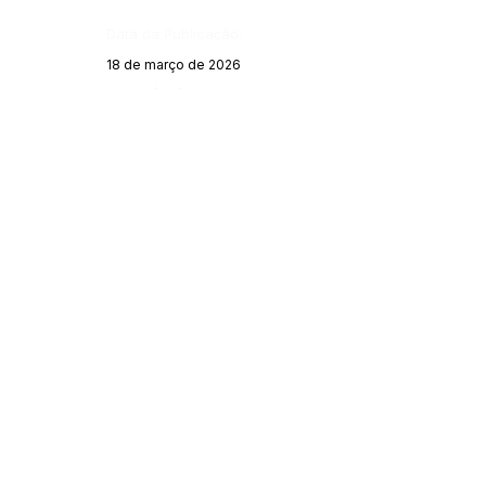
Data da Publicação:
18 de março de 2026
Órgão:
SERVIÇO DE ATENDIMENTO AO 
CIDADÃO (SIC) E OUVIDORIA
Prefeitura de Porto Walter - Estado do 
Acre
CNPJ 
63.603.625/0001-68
💻Acesso online: 
SIC 
| 
Fale Conosco
 | 