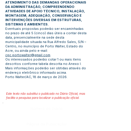
ATENDIMENTO DAS DEMANDAS OPERACIONAIS
DA ADMINISTRAÇÃO, COMPREENDENDO
ATIVIDADES DE APOIO TÉCNICO, INSTALAÇÃO,
MONTAGEM, ADEQUAÇÃO, CONSERVAÇÃO E
INTERVENÇÕES DIVERSAS EM ESTRUTURAS,
SISTEMAS E AMBIENTES.
Eventuais propostas poderão ser encaminhadas
no prazo de até 5 (cinco) dias úteis a contar desta
data, presencialmente na sede desta
municipalidade situada na Rua Alfredo Sales, S/N –
Centro, no município de Porto Walter, Estado do
Acre, ou ainda pelo e-mail:
cpc.portowalter@gmail.com
.
Os interessados poderão cotar 1 ou mais itens
descritos conforme tabela descrita no Anexo I.
Mais informações poderão ser obtidas através do
endereço eletrônico informado acima.
Porto Walter/AC, 18 de março de 2026.
Este texto não substitui o publicado no Diário Oficial, mas
facilita a pesquisa para localizar a publicação oficial.
Número do Diário:
Página da Publicação: